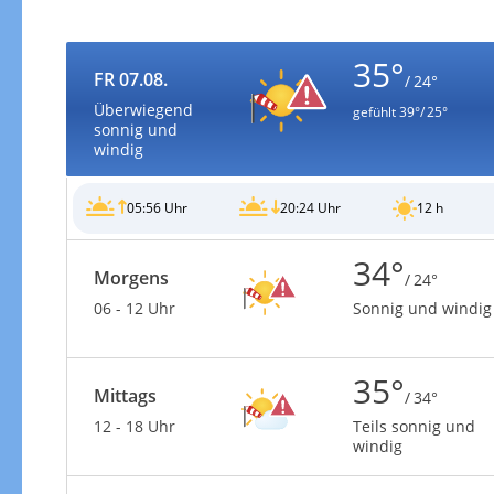
35°
FR 07.08.
/ 24°
Überwiegend
gefühlt
39°/ 25°
sonnig und
windig
05:56 Uhr
20:24 Uhr
12 h
34°
Morgens
/ 24°
06 - 12 Uhr
Sonnig und windig
35°
Mittags
/ 34°
12 - 18 Uhr
Teils sonnig und
windig