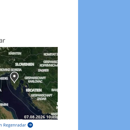
ar
n Regenradar