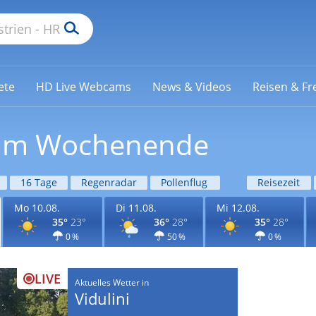
ete
HD Live Webcams
News & Videos
Reisen & Fre
i am Wochenende
16 Tage
Regenradar
Pollenflug
Reisezeit
Mo 10.08.
Di 11.08.
Mi 12.08.
35°
23°
36°
28°
35°
28°
0 %
50 %
0 %
LIVE
Aktuelles Wetter in
Vidulini