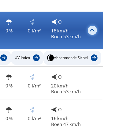
O
0 %
0 l/m²
18 km/h
Böen 53 km/h
UV-Index
Abnehmende Sichel
O
0 %
0 l/m²
20 km/h
Böen 53 km/h
O
0 %
0 l/m²
16 km/h
Böen 47 km/h