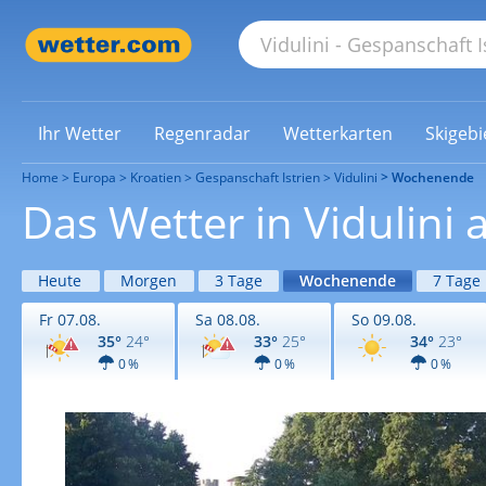
Ihr Wetter
Regenradar
Wetterkarten
Skigebi
Home
Europa
Kroatien
Gespanschaft Istrien
Vidulini
Wochenende
Das Wetter in Vidulin
Heute
Morgen
3 Tage
Wochenende
7 Tage
Fr 07.08.
Sa 08.08.
So 09.08.
35°
24°
33°
25°
34°
23°
0 %
0 %
0 %