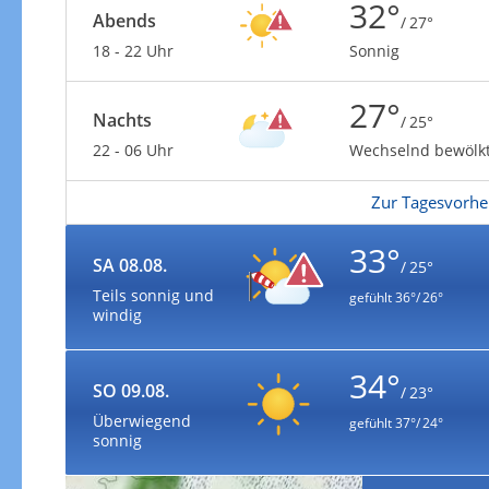
32°
Abends
/ 27°
18 - 22 Uhr
Sonnig
27°
Nachts
/ 25°
22 - 06 Uhr
Wechselnd bewölk
Zur Tagesvorhe
33°
SA 08.08.
/ 25°
Teils sonnig und
gefühlt
36°/ 26°
windig
34°
SO 09.08.
/ 23°
Überwiegend
gefühlt
37°/ 24°
sonnig