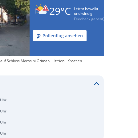
29°C
Leicht bewölkt
und windig
Feedback geben
Pollenflug ansehen
uf Schloss Morosini Grimani - Istrien - Kroatien
 Uhr
 Uhr
 Uhr
 Uhr