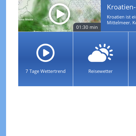
Kroatien
Kroatien ist 
Mittelmeer. K
01:30 min
7 Tage Wettertrend
Reisewetter