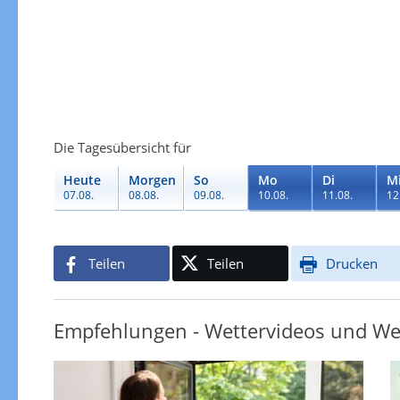
Die Tagesübersicht für
Heute
Morgen
So
Mo
Di
M
07.08.
08.08.
09.08.
10.08.
11.08.
12
Teilen
Teilen
Drucken
Empfehlungen - Wettervideos und We