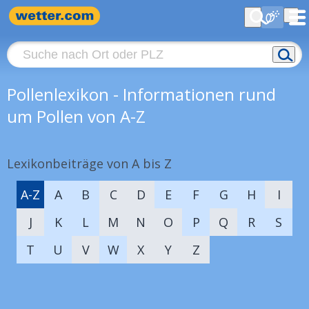
Pollenlexikon - Informationen rund
um Pollen von A-Z
Lexikonbeiträge von A bis Z
A-Z
A
B
C
D
E
F
G
H
I
J
K
L
M
N
O
P
Q
R
S
T
U
V
W
X
Y
Z