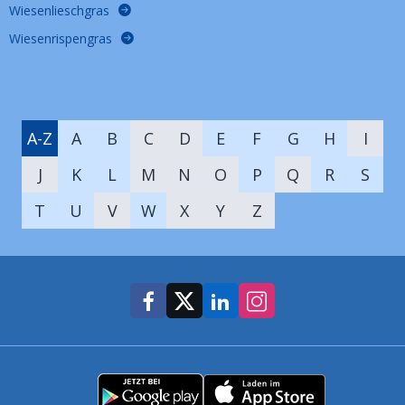
Wiesenlieschgras
Wiesenrispengras
A-Z
A
B
C
D
E
F
G
H
I
J
K
L
M
N
O
P
Q
R
S
T
U
V
W
X
Y
Z