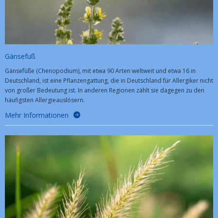
Gänsefuß
Gänsefüße (Chenopodium), mit etwa 90 Arten weltweit und etwa 16 in
Deutschland, ist eine Pflanzengattung, die in Deutschland für Allergiker nicht
von großer Bedeutung ist​​. In anderen Regionen zählt sie dagegen zu den
häufigsten Allergieauslösern.
Mehr Informationen