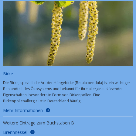
Birke
Die Birke, speziell die Art der Hängebirke (Betula pendula) ist ein wichtiger
Bestandteil des Ökosystems und bekannt für ihre allergieauslösenden
Eigenschaften, besonders in Form von Birkenpollen. Eine
Birkenpollenallergie ist in Deutschland häufig.
Mehr Informationen
Weitere Einträge zum Buchstaben B
Brennnessel