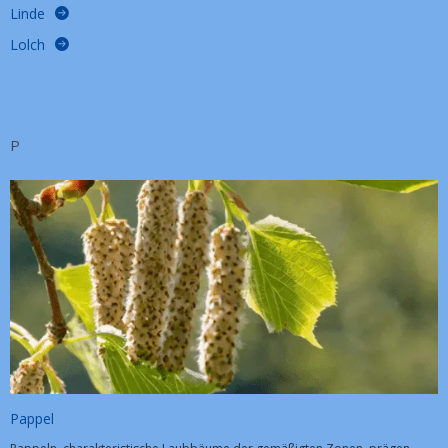
Linde
Lolch
P
Pappel