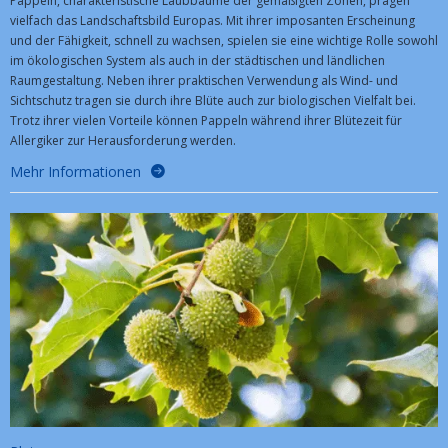
Pappeln, charakteristische Laubbäume der gemäßigten Zonen, prägen
vielfach das Landschaftsbild Europas. Mit ihrer imposanten Erscheinung
und der Fähigkeit, schnell zu wachsen, spielen sie eine wichtige Rolle sowohl
im ökologischen System als auch in der städtischen und ländlichen
Raumgestaltung. Neben ihrer praktischen Verwendung als Wind- und
Sichtschutz tragen sie durch ihre Blüte auch zur biologischen Vielfalt bei.
Trotz ihrer vielen Vorteile können Pappeln während ihrer Blütezeit für
Allergiker zur Herausforderung werden.
Mehr Informationen