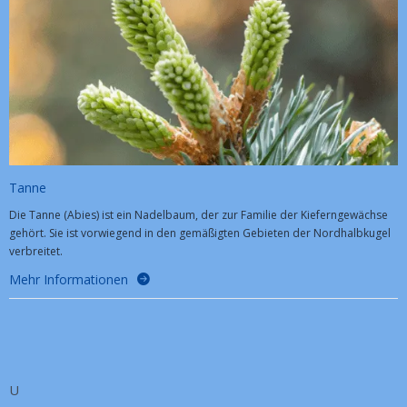
Tanne
Die Tanne (Abies) ist ein Nadelbaum, der zur Familie der Kieferngewächse
gehört. Sie ist vorwiegend in den gemäßigten Gebieten der Nordhalbkugel
verbreitet.
Mehr Informationen
U