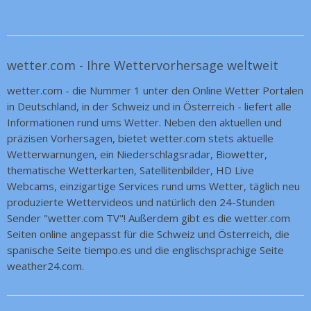
Do. 06.08.
Wetter
08:57
Wetter morgen am Freitag:
Durchlüften ist angesagt
wetter.com - Ihre Wettervorhersage weltweit
wetter.com - die Nummer 1 unter den Online Wetter Portalen
in Deutschland, in der Schweiz und in Österreich - liefert alle
Informationen rund ums Wetter. Neben den aktuellen und
präzisen Vorhersagen, bietet wetter.com stets aktuelle
Wetterwarnungen, ein Niederschlagsradar, Biowetter,
thematische Wetterkarten, Satellitenbilder, HD Live
ANZEIGE
TIPP
Webcams, einzigartige Services rund ums Wetter, täglich neu
Alles für die perfekte
produzierte Wettervideos und natürlich den 24-Stunden
Heckenpflege
Sender "wetter.com TV"! Außerdem gibt es die wetter.com
Seiten online angepasst für die Schweiz und Österreich, die
spanische Seite tiempo.es und die englischsprachige Seite
weather24.com.