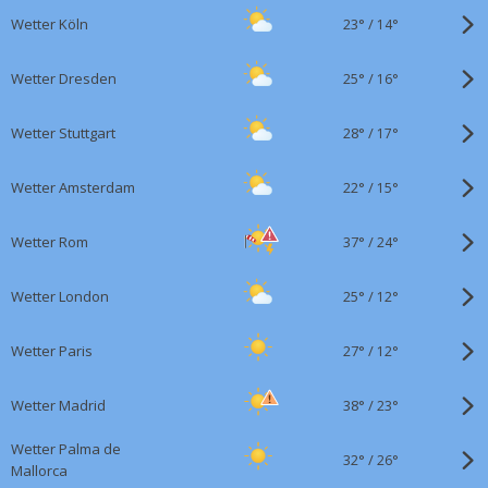
Di. 04.08.
Klima
23°
/
Wetter Köln
14°
15:30
Wetter Hundstage 2026:
Nächste Hitzewelle im
25°
/
Wetter Dresden
16°
Anmarsch
28°
/
Wetter Stuttgart
17°
22°
/
Wetter Amsterdam
15°
37°
/
Wetter Rom
24°
25°
/
Wetter London
12°
27°
/
Wetter Paris
12°
38°
/
Wetter Madrid
23°
Wetter Palma de
32°
/
26°
Mallorca