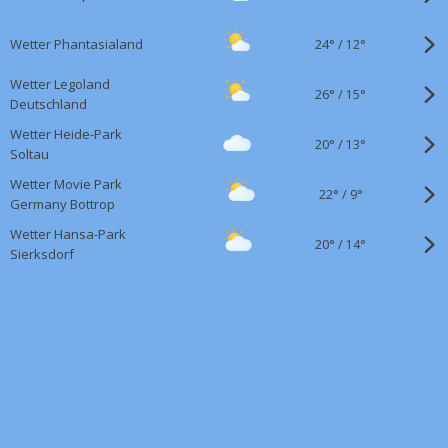
24°
/
Wetter Phantasialand
12°
Wetter Legoland
26°
/
15°
Deutschland
Wetter Heide-Park
20°
/
13°
Soltau
Wetter Movie Park
22°
/
9°
Germany Bottrop
Wetter Hansa-Park
20°
/
14°
Sierksdorf