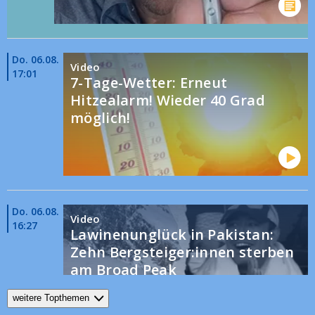
Do. 06.08.
Video
17:01
7-Tage-Wetter: Erneut
Hitzealarm! Wieder 40 Grad
möglich!
Do. 06.08.
Video
16:27
Lawinenunglück in Pakistan:
Zehn Bergsteiger:innen sterben
am Broad Peak
weitere Topthemen