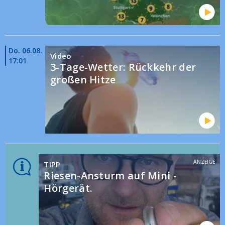
Do. 06.08.
Video
17:01
3-Tage-Wetter: Rückkehr der
großen Hitze
ANZEIGE
TIPP
Riesen-Ansturm auf Mini -
Hörgerät.