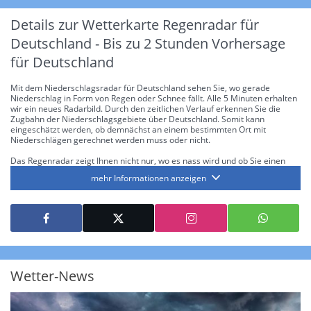
Details zur Wetterkarte
Regenradar für
Deutschland - Bis zu 2 Stunden Vorhersage
für Deutschland
Mit dem Niederschlagsradar für Deutschland sehen Sie, wo gerade
Niederschlag in Form von Regen oder Schnee fällt. Alle 5 Minuten erhalten
wir ein neues Radarbild. Durch den zeitlichen Verlauf erkennen Sie die
Zugbahn der Niederschlagsgebiete über Deutschland. Somit kann
eingeschätzt werden, ob demnächst an einem bestimmten Ort mit
Niederschlägen gerechnet werden muss oder nicht.
Das Regenradar zeigt Ihnen nicht nur, wo es nass wird und ob Sie einen
Regenschirm brauchen, sondern gibt Ihnen zusätzlich Informationen über
mehr Informationen anzeigen
die Niederschlagsintensität. Diese bezieht sich laut offiziellen Richtlinien
jeweils auf die Niederschlagsmenge in l/m² pro Stunde Regen- bzw.
Schneefall. Die 6 Stufen sind wie folgt gegliedert: Die hellen Blautöne
symbolisieren leichte bis mäßige Regen- bzw. Schneefälle mit einer
Intensität bis 8.1 l/m² pro Stunde. Dunkelblau repräsentiert mäßige bis
starke Niederschläge bis 35 l/m² pro Stunde. Hier können bereits Gewitter
auftreten. Extreme bzw. unwetterartige Niederschlagsereignisse mit
heftigen Gewittern, Starkregen, Hagel oder Graupel werden in Orange und
Rot dargestellt. Die oberste Kategorie der Farbskala gibt Niederschläge mit
Wetter-News
über 150 l/m² pro Stunde an. Solche
Niederschlagsintensitäten
treten
ausschließlich bei Regen, nicht bei Schneefall auf.
Neben der Niederschlagsintensität kann auch die Zuggeschwindigkeit der