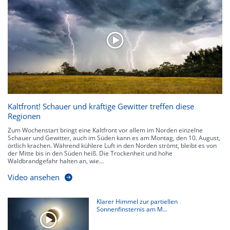
Niederschlagsgebiete und damit die Niederschlagsdauer abgeschätzt
werden. Neben der 5-minütigen Radaraufzeichnung gibt es eine
Niederschlagsprognose
für die nächsten 2 Stunden. So sehen Sie genau,
wann und wo in Deutschland mit Regen oder Schneefall zu rechnen ist bzw.
kennen zu jeder Zeit den genauen Verlauf einer Niederschlagsfront.
Kaltfront! Schauer und kräftige Gewitter treffen diese
Regionen
Zum Wochenstart bringt eine Kaltfront vor allem im Norden einzelne
Schauer und Gewitter, auch im Süden kann es am Montag, den 10. August,
örtlich krachen. Während kühlere Luft in den Norden strömt, bleibt es von
der Mitte bis in den Süden heiß. Die Trockenheit und hohe
Waldbrandgefahr halten an, wie...
Video ansehen
Klarer Himmel zur partiellen
Sonnenfinsternis am M...