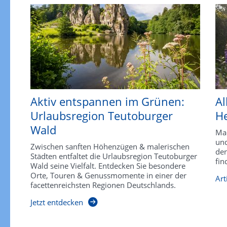
Aktiv entspannen im Grünen:
Al
Urlaubsregion Teutoburger
He
Wald
Mac
und
Zwischen sanften Höhenzügen & malerischen
den
Städten entfaltet die Urlaubsregion Teutoburger
fin
Wald seine Vielfalt. Entdecken Sie besondere
Orte, Touren & Genussmomente in einer der
Art
facettenreichsten Regionen Deutschlands.
Jetzt entdecken