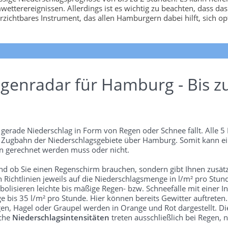
etterereignissen. Allerdings ist es wichtig zu beachten, dass da
chtbares Instrument, das allen Hamburgern dabei hilft, sich opt
genradar für Hamburg - Bis z
erade Niederschlag in Form von Regen oder Schnee fällt. Alle 5 
ie Zugbahn der Niederschlagsgebiete über Hamburg. Somit kann e
 gerechnet werden muss oder nicht.
und ob Sie einen Regenschirm brauchen, sondern gibt Ihnen zusätz
len Richtlinien jeweils auf die Niederschlagsmenge in l/m² pro Stun
bolisieren leichte bis mäßige Regen- bzw. Schneefälle mit einer In
e bis 35 l/m² pro Stunde. Hier können bereits Gewitter auftreten
gen, Hagel oder Graupel werden in Orange und Rot dargestellt. Di
lche
Niederschlagsintensitäten
treten ausschließlich bei Regen, n