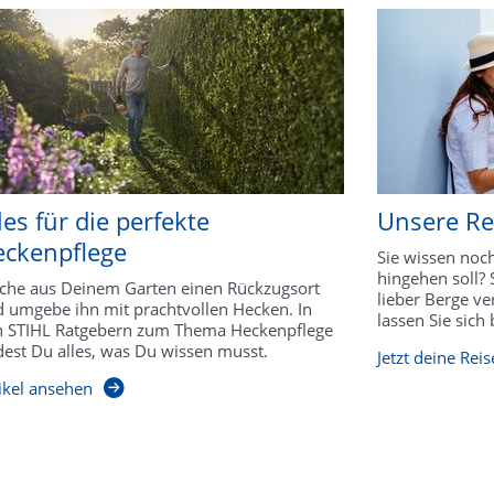
les für die perfekte
Unsere Rei
ckenpflege
Sie wissen noch
hingehen soll?
he aus Deinem Garten einen Rückzugsort
lieber Berge ve
 umgebe ihn mit prachtvollen Hecken. In
lassen Sie sich 
 STIHL Ratgebern zum Thema Heckenpflege
dest Du alles, was Du wissen musst.
Jetzt deine Reis
ikel ansehen