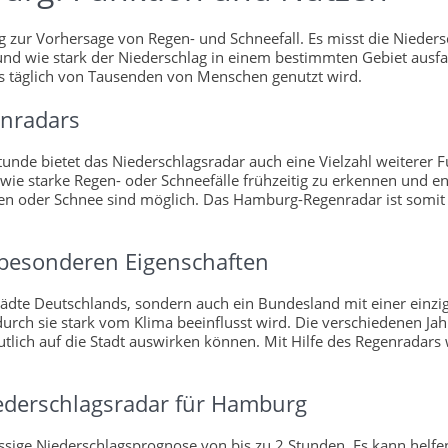
 zur Vorhersage von Regen- und Schneefall. Es misst die Nieders
und wie stark der Niederschlag in einem bestimmten Gebiet ausf
as täglich von Tausenden von Menschen genutzt wird.
enradars
tunde bietet das Niederschlagsradar auch eine Vielzahl weiterer 
wie starke Regen- oder Schneefälle frühzeitig zu erkennen und
oder Schnee sind möglich. Das Hamburg-Regenradar ist somit ei
besonderen Eigenschaften
tädte Deutschlands, sondern auch ein Bundesland mit einer einzig
urch sie stark vom Klima beeinflusst wird. Die verschiedenen Jah
eutlich auf die Stadt auswirken können. Mit Hilfe des Regenrad
iederschlagsradar für Hamburg
ässige Niederschlagsprognose von bis zu 2 Stunden. Es kann hel