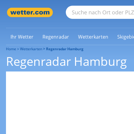
Ihr Wetter
Regenradar
Wetterkarten
Skigebi
Home
Wetterkarten
Regenradar Hamburg
Regenradar Hamburg