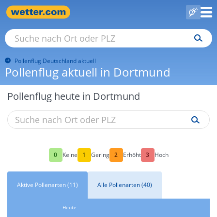
Pollenflug Deutschland aktuell
Pollenflug aktuell in Dortmund
Pollenflug heute in Dortmund
0
1
2
3
Keine
Gering
Erhöht
Hoch
Aktive Pollenarten (11)
Alle Pollenarten (40)
Heute