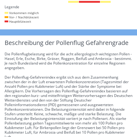
Legende
Vorkommen möglich
Vor- / Nachblütezeit
Hauptblütezeit
Beschreibung der Pollenflug Gefahrengrade
Die Pollenflugbelastung wird für die acht allergologisch wichtigsten Pollen -
Hasel, Erle, Esche, Birke, Gräser, Roggen, Beifuß und Ambrosia - bestimmt.
Je nach Bundesland wird die Pollenkonzentration für einzelne Regionen
angegeben.
Der Pollenflug-Gefahrenindex ergibt sich aus dem Zusammenhang
zwischen der in der Luft erwarteten Pollenkonzentration (Tagesmittel der
Anzahl Pollen pro Kubikmeter Luft) und der Stärke der Symptome bei
Allergikern. Die Vorhersagen des Pollenflug-Gefahrenindex basieren auf
den regionalen kurz- und mittelfristigen Wettervorhersagen des Deutschen
Wetterdienstes und den von der Stiftung Deutscher
Polleninformationsdienst (PID) gemessenen und ausgewerteten
Pollenkonzentrationen. Die Belastungsintensität wird dabei in folgende
Stufen unterteilt: Keine, schwache, mäßige und starke Belastung. Die
Einstufung der Belastungsintensität variiert je nach Pollenart. Als starke
Pollenbelastung gelten Tagesmittelwerte von mehr als 100 Pollen pro
Kubikmeter Luft. Für Birkenpollen liegt der Grenzwert bei 50 Pollen pro
Kubikmeter Luft, für Ambrosia und Beifuß bei 10 Pollen pro Kubikmeter
Luft.