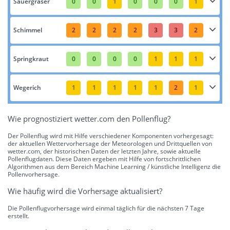
Sauergräser
0
0
1
0
0
0
1
Schimmel
2
2
2
2
3
3
2
Springkraut
0
0
0
0
1
1
1
Wegerich
1
1
1
1
1
2
1
Wie prognostiziert wetter.com den Pollenflug?
Der Pollenflug wird mit Hilfe verschiedener Komponenten vorhergesagt:
der aktuellen Wettervorhersage der Meteorologen und Drittquellen von
wetter.com, der historischen Daten der letzten Jahre, sowie aktuelle
Pollenflugdaten. Diese Daten ergeben mit Hilfe von fortschrittlichen
Algorithmen aus dem Bereich Machine Learning / künstliche Intelligenz die
Pollenvorhersage.
Wie häufig wird die Vorhersage aktualisiert?
Die Pollenflugvorhersage wird einmal täglich für die nächsten 7 Tage
erstellt.