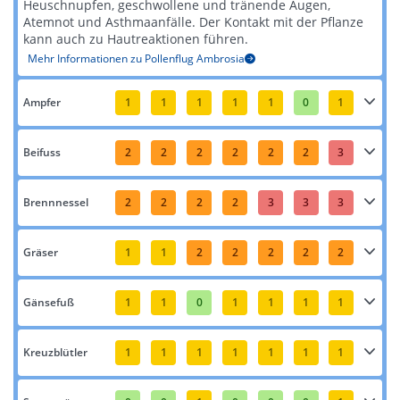
Heuschnupfen, geschwollene und tränende Augen,
Atemnot und Asthmaanfälle. Der Kontakt mit der Pflanze
kann auch zu Hautreaktionen führen​​.
Mehr Informationen zu Pollenflug Ambrosia
Ampfer
1
1
1
1
1
0
1
Beifuss
2
2
2
2
2
2
3
Brennnessel
2
2
2
2
3
3
3
Gräser
1
1
2
2
2
2
2
Gänsefuß
1
1
0
1
1
1
1
Kreuzblütler
1
1
1
1
1
1
1