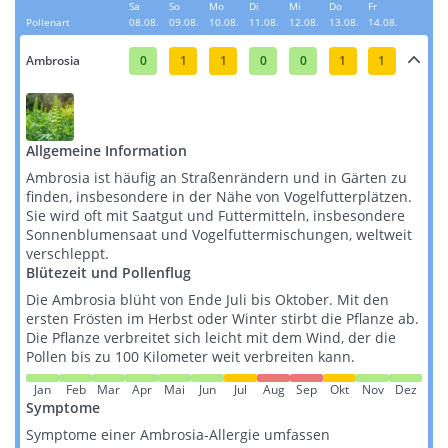
Sa
So
Mo
Di
Mi
Do
Fr
Pollenart
08.08.
09.08.
10.08.
11.08.
12.08.
13.08.
14.08.
Ambrosia
0
1
1
0
0
1
1
Allgemeine Information
Ambrosia ist häufig an Straßenrändern und in Gärten zu
finden, insbesondere in der Nähe von Vogelfutterplätzen.
Sie wird oft mit Saatgut und Futtermitteln, insbesondere
Sonnenblumensaat und Vogelfuttermischungen, weltweit
verschleppt​​​​.
Blütezeit und Pollenflug
Die Ambrosia blüht von Ende Juli bis Oktober. Mit den
ersten Frösten im Herbst oder Winter stirbt die Pflanze ab.
Die Pflanze verbreitet sich leicht mit dem Wind, der die
Pollen bis zu 100 Kilometer weit verbreiten kann​​.
Jan
Feb
Mar
Apr
Mai
Jun
Jul
Aug
Sep
Okt
Nov
Dez
Symptome
Symptome einer Ambrosia-Allergie umfassen