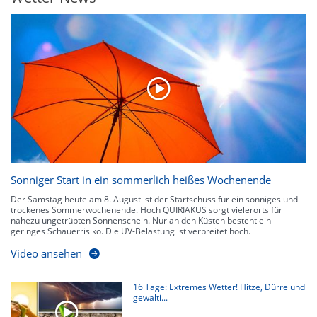
Sonniger Start in ein sommerlich heißes Wochenende
Der Samstag heute am 8. August ist der Startschuss für ein sonniges und
trockenes Sommerwochenende. Hoch QUIRIAKUS sorgt vielerorts für
nahezu ungetrübten Sonnenschein. Nur an den Küsten besteht ein
geringes Schauerrisiko. Die UV-Belastung ist verbreitet hoch.
Video ansehen
16 Tage: Extremes Wetter! Hitze, Dürre und
gewalti...