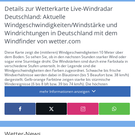
Details zur Wetterkarte
Live-Windradar
Deutschland: Aktuelle
Windgeschwindigkeiten/Windstärke und
Windrichtungen in Deutschland mit dem
Windfinder von wetter.com
Diese Karte zeigt die (mittleren) Windgeschwindigkeiten 10 Meter über
dem Boden. So sehen Sie, ob in den nächsten Stunden starker Wind oder
sogar eine Sturmlage droht. Die Windstärken sind durch eine Farbskala in
verschiedene Stufen unterteilt. In der Legende sind die
Windgeschwindigkeiten den Farben zugeordnet. Schwache bis frische
Windverhältnisse werden dabei in Blautönen (bis 5 Beaufort bzw. 38 km/h)
dargestellt. Gelb-orange Farbtöne zeigen starke bis stürmische
Windereignisse (6 bis 8 bft bzw. 39 bis 74 km/h). Die höchsten
Windgeschwindigkeiten – vom Sturm bis zum Orkan – werden in
mehr Informationen anzeigen
verschiedenen Rottönen (9 bis 12 bft bzw. 75 bis 117 km/h und darüber)
beschrieben. Vergleicht man die einzelnen Zeitschritte (ein Zeitschritt
beträgt 3 Stunden), kann man zusätzlich abschätzen, ob bzw. wann welche
Region vom Wind- bzw. Sturmfeld erfasst wird. Dabei erstreckt sich der
Vorhersagezeitraum über den heutigen Tag und 2 Folgetage. Mit Hilfe der
Farbskala in der Karte und der Beaufort-Skala in der Legende können die
Auswirkungen des Windes bzw. die zeitliche Entwicklung einer Sturmlage
(Zeitraum des Sturmhöhepunktes) eingeschätzt werden.
Wetter-News