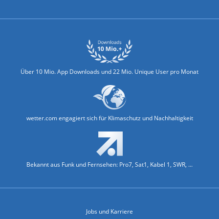
Biowetter
Glätteindex
Reiseziel Finder
Erkältungswetter
Klima & Umwelt
Über 10 Mio. App Downloads und 22 Mio. Unique User pro Monat
wetter.com engagiert sich für Klimaschutz und Nachhaltigkeit
Bekannt aus Funk und Fernsehen: Pro7, Sat1, Kabel 1, SWR, ...
Jobs und Karriere