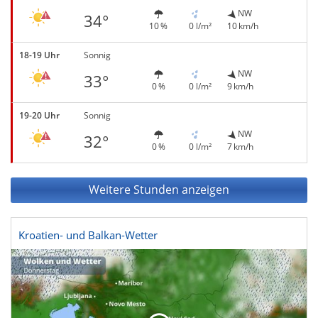
NW
34°
10 %
0 l/m²
10 km/h
18-19 Uhr
Sonnig
NW
33°
0 %
0 l/m²
9 km/h
19-20 Uhr
Sonnig
NW
32°
0 %
0 l/m²
7 km/h
Weitere Stunden anzeigen
Kroatien- und Balkan-Wetter