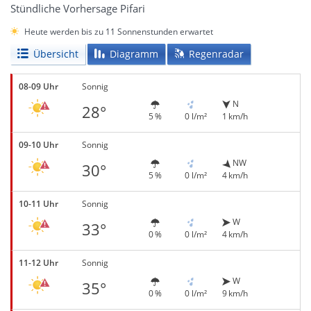
Stündliche Vorhersage Pifari
Heute werden bis zu 11 Sonnenstunden erwartet
Übersicht
Diagramm
Regenradar
08-09 Uhr
Sonnig
N
28°
5 %
0 l/m²
1 km/h
09-10 Uhr
Sonnig
NW
30°
5 %
0 l/m²
4 km/h
10-11 Uhr
Sonnig
W
33°
0 %
0 l/m²
4 km/h
11-12 Uhr
Sonnig
W
35°
0 %
0 l/m²
9 km/h