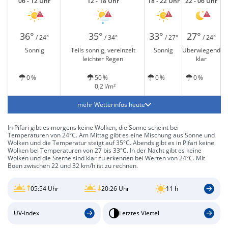
06 - 12 Uhr
12 - 18 Uhr
18 - 22 Uhr
22 - 06 Uhr
36°
35°
33°
27°
/ 24°
/ 34°
/ 27°
/ 24°
Sonnig
Teils sonnig, vereinzelt
Sonnig
Überwiegend
leichter Regen
klar
0 %
50 %
0 %
0 %
0,2 l/m²
mehr Wetterinfos heute
In Pifari gibt es morgens keine Wolken, die Sonne scheint bei
Temperaturen von 24°C. Am Mittag gibt es eine Mischung aus Sonne und
Wolken und die Temperatur steigt auf 35°C. Abends gibt es in Pifari keine
Wolken bei Temperaturen von 27 bis 33°C. In der Nacht gibt es keine
Wolken und die Sterne sind klar zu erkennen bei Werten von 24°C. Mit
Böen zwischen 22 und 32 km/h ist zu rechnen.
05:54 Uhr
20:26 Uhr
11 h
UV-Index
Letztes Viertel