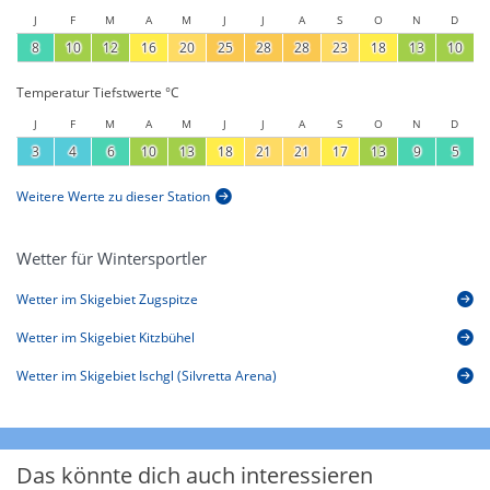
J
F
M
A
M
J
J
A
S
O
N
D
8
10
12
16
20
25
28
28
23
18
13
10
Temperatur Tiefstwerte °C
J
F
M
A
M
J
J
A
S
O
N
D
3
4
6
10
13
18
21
21
17
13
9
5
Weitere Werte zu dieser Station
Wetter für Wintersportler
Wetter im Skigebiet Zugspitze
Wetter im Skigebiet Kitzbühel
Wetter im Skigebiet Ischgl (Silvretta Arena)
Das könnte dich auch interessieren