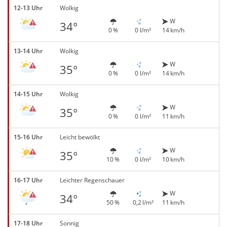
12-13 Uhr
Wolkig
W
34°
0 %
0 l/m²
14 km/h
13-14 Uhr
Wolkig
W
35°
0 %
0 l/m²
14 km/h
14-15 Uhr
Wolkig
W
35°
0 %
0 l/m²
11 km/h
15-16 Uhr
Leicht bewölkt
W
35°
10 %
0 l/m²
10 km/h
16-17 Uhr
Leichter Regenschauer
W
34°
50 %
0,2 l/m²
11 km/h
17-18 Uhr
Sonnig