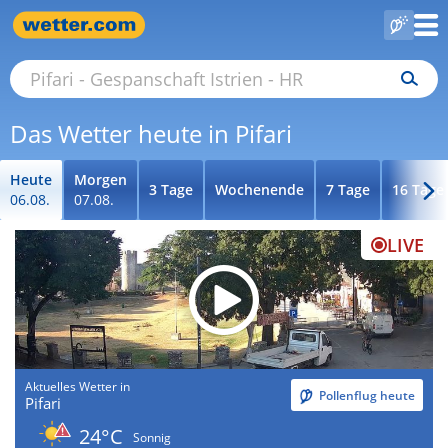
Das Wetter heute in Pifari
Heute
Morgen
3 Tage
Wochenende
7 Tage
16 Tage
06.08.
07.08.
LIVE
Aktuelles Wetter in
Pollenflug heute
Pifari
24°C
Sonnig