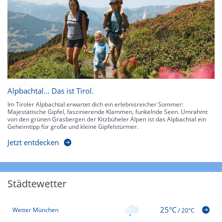
Alpbachtal… Das ist Tirol.
Im Tiroler Alpbachtal erwartet dich ein erlebnisreicher Sommer:
Majestätische Gipfel, faszinierende Klammen, funkelnde Seen. Umrahmt
von den grünen Grasbergen der Kitzbüheler Alpen ist das Alpbachtal ein
Geheimtipp für große und kleine Gipfelstürmer.
Jetzt entdecken
Städtewetter
25°C
Wetter München
/
20°C