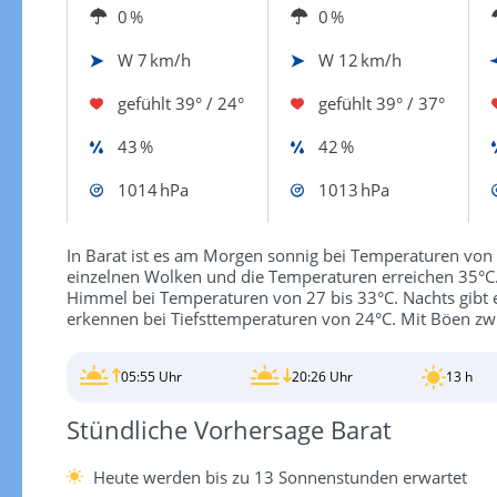
0 %
0 %
W
7 km/h
W
12 km/h
gefühlt
39° / 24°
gefühlt
39° / 37°
43 %
42 %
1014 hPa
1013 hPa
In Barat ist es am Morgen sonnig bei Temperaturen von 
einzelnen Wolken und die Temperaturen erreichen 35°C.
Himmel bei Temperaturen von 27 bis 33°C. Nachts gibt e
erkennen bei Tiefsttemperaturen von 24°C. Mit Böen zw
05:55 Uhr
20:26 Uhr
13 h
Stündliche Vorhersage Barat
Heute werden bis zu 13 Sonnenstunden erwartet