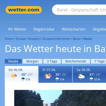
Ihr Wetter
Regenradar
Wetterkarten
Skigebi
Home
Europa
Kroatien
Gespanschaft Istrien
Barat
Heute
Das Wetter heute in Ba
Heute
Morgen
3 Tage
Wochenende
7 Tage
Do 06.08.
Fr 07.08.
Sa 08.08.
35°
23°
35°
26°
31°
24°
0 %
0 %
50 %