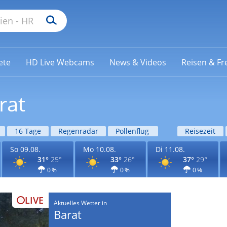
ete
HD Live Webcams
News & Videos
Reisen & Fre
rat
16 Tage
Regenradar
Pollenflug
Reisezeit
So 09.08.
Mo 10.08.
Di 11.08.
31°
25°
33°
26°
37°
29°
0 %
0 %
0 %
LIVE
Aktuelles Wetter in
Barat