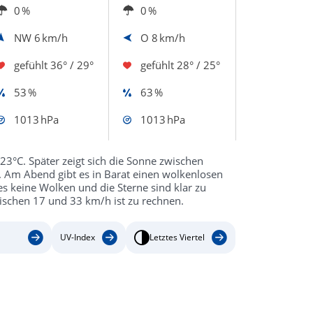
0 %
0 %
NW
6 km/h
O
8 km/h
gefühlt
36° / 29°
gefühlt
28° / 25°
53 %
63 %
1013 hPa
1013 hPa
23°C. Später zeigt sich die Sonne zwischen
 Am Abend gibt es in Barat einen wolkenlosen
s keine Wolken und die Sterne sind klar zu
ischen 17 und 33 km/h ist zu rechnen.
UV-Index
Letztes Viertel