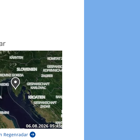
ar
n Regenradar