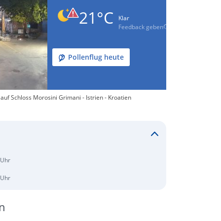
21°C
Klar
Feedback geben
Pollenflug heute
uf Schloss Morosini Grimani - Istrien - Kroatien
 Uhr
 Uhr
n