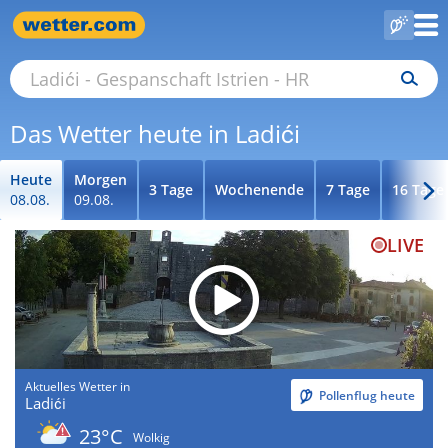
Das Wetter heute in Ladići
Heute
Morgen
3 Tage
Wochenende
7 Tage
16 Tage
08.08.
09.08.
LIVE
Aktuelles Wetter in
Pollenflug heute
Ladići
23°C
Wolkig