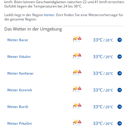
km/h. Böen können Geschwindigkeiten zwischen 22 und 41 km/h erreichen.
Gefühlt liegen die Temperaturen bei 24 bis 36°C.
Ladići liegt in der Region
Istrien
. Dort finden Sie eine Wettervorhersage für
die gesamte Region.
Das Wetter in der Umgebung
33°C
Wetter Barat
/
26°C
33°C
Wetter Vidulini
/
26°C
33°C
Wetter Kanfanar
/
26°C
33°C
Wetter Korenići
/
26°C
33°C
Wetter Burići
/
26°C
33°C
Wetter Prkačini
/
26°C