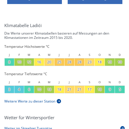
Klimatabelle Ladići
Die Werte unserer Klimatabellen basieren auf Messungen an den
Klimastationen im Zeitraum 2015 bis 2020.
Temperatur Höchstwerte °C
J
F
M
A
M
J
J
A
S
O
N
D
8
10
12
16
20
25
28
28
23
18
13
10
Temperatur Tiefstwerte °C
J
F
M
A
M
J
J
A
S
O
N
D
3
4
6
10
13
18
21
21
17
13
9
5
Weitere Werte zu dieser Station
Wetter für Wintersportler
Wetter im Skigebiet Zugspitze