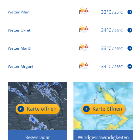
33°C
Wetter Pifari
/
25°C
34°C
Wetter Okreti
/
26°C
33°C
Wetter Marići
/
26°C
34°C
Wetter Mrgani
/
26°C
Karte öffnen
Karte öffnen
Regenradar
Windgeschwindigkeiten