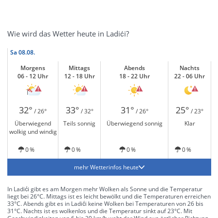
Wie wird das Wetter heute in Ladići?
Sa
08.08.
Morgens
Mittags
Abends
Nachts
06 - 12 Uhr
12 - 18 Uhr
18 - 22 Uhr
22 - 06 Uhr
32°
33°
31°
25°
/ 26°
/ 32°
/ 26°
/ 23°
Überwiegend
Teils sonnig
Überwiegend sonnig
Klar
wolkig und windig
0 %
0 %
0 %
0 %
mehr Wetterinfos heute
In Ladići gibt es am Morgen mehr Wolken als Sonne und die Temperatur
liegt bei 26°C. Mittags ist es leicht bewölkt und die Temperaturen erreichen
33°C. Abends gibt es in Ladići keine Wolken bei Temperaturen von 26 bis
31°C. Nachts ist es wolkenlos und die Temperatur sinkt auf 23°C. Mit