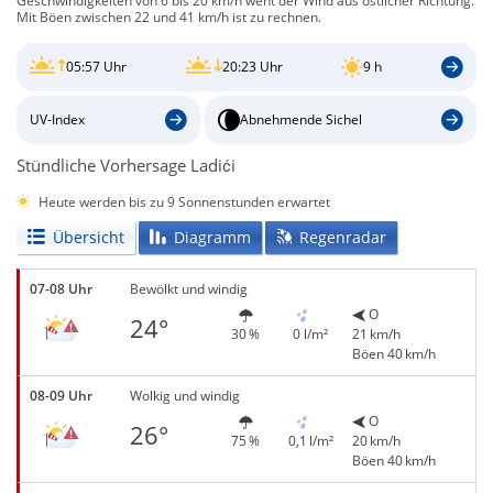
Geschwindigkeiten von 6 bis 20 km/h weht der Wind aus östlicher Richtung.
Mit Böen zwischen 22 und 41 km/h ist zu rechnen.
05:57 Uhr
20:23 Uhr
9 h
UV-Index
Abnehmende Sichel
Stündliche Vorhersage Ladići
Heute werden bis zu 9 Sonnenstunden erwartet
Übersicht
Diagramm
Regenradar
07-08 Uhr
Bewölkt und windig
O
24°
30 %
0 l/m²
21 km/h
Böen 40 km/h
08-09 Uhr
Wolkig und windig
O
26°
75 %
0,1 l/m²
20 km/h
Böen 40 km/h