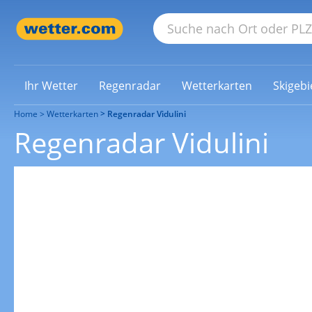
Ihr Wetter
Regenradar
Wetterkarten
Skigebi
Home
Wetterkarten
Regenradar Vidulini
Regenradar Vidulini