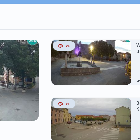
W
LIVE
u
L
B
LIVE
K
L