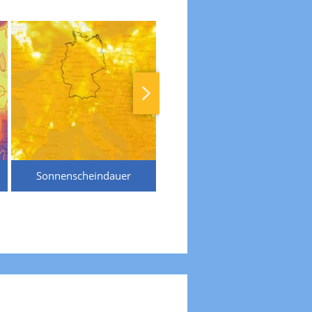
Sonnenscheindauer
Temperaturen