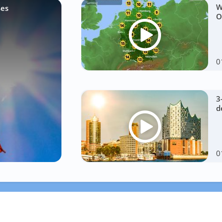
W
ßes
O
0
3
d
0