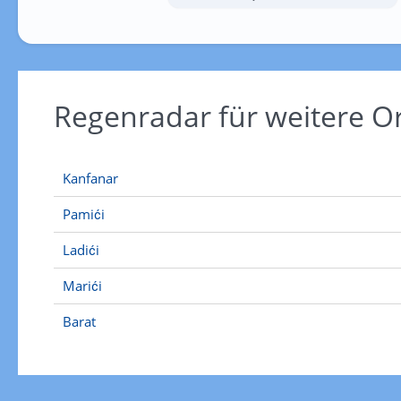
Regenradar für weitere O
Kanfanar
Pamići
Ladići
Marići
Barat