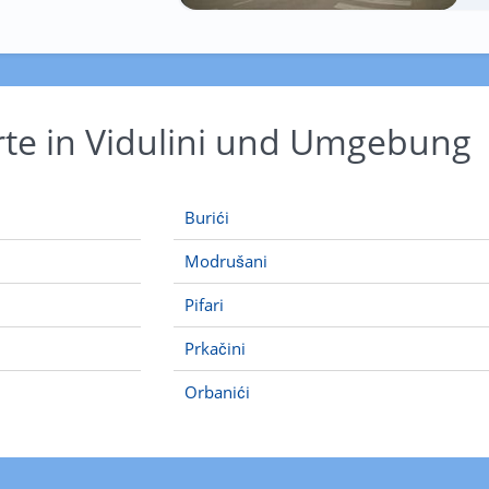
rte in Vidulini und Umgebung
Burići
Modrušani
Pifari
Prkačini
Orbanići