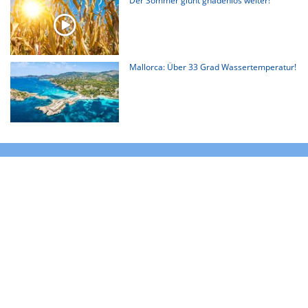
Der Sommer glüht gnadenlos weiter!
Mallorca: Über 33 Grad Wassertemperatur!