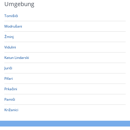
Umgebung
Tomišići
Modrušani
Žminj
Vidulini
Katun Lindarski
Jurići
Pifari
Prkačini
Pamići
Križanici