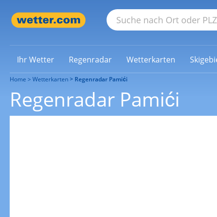
Ihr Wetter
Regenradar
Wetterkarten
Skigebi
Home
Wetterkarten
Regenradar Pamići
Regenradar Pamići