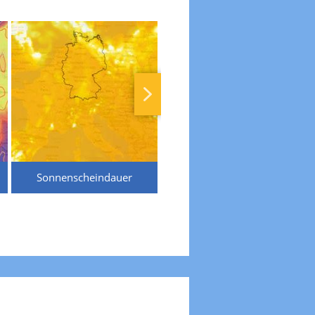
Sonnenscheindauer
Temperaturen