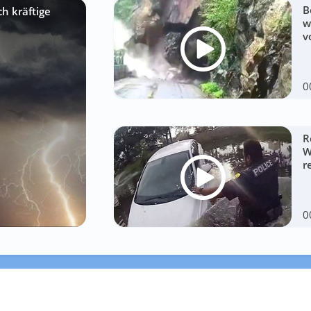
B
h kräftige
w
v
0
R
W
r
0