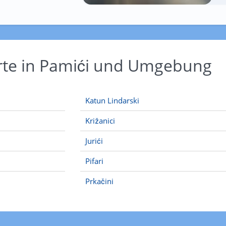
rte in Pamići und Umgebung
Katun Lindarski
Križanici
Jurići
Pifari
Prkačini