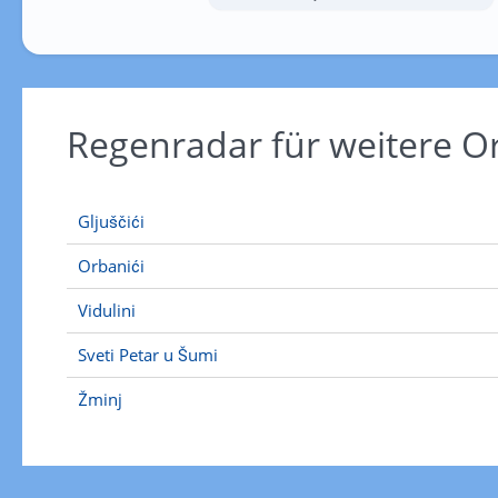
Regenradar für weitere O
Gljuščići
Orbanići
Vidulini
Sveti Petar u Šumi
Žminj