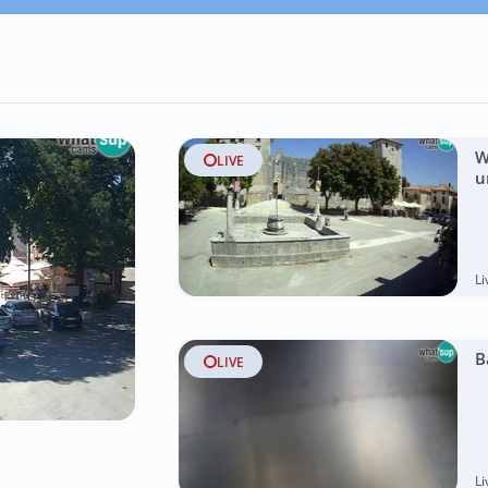
W
LIVE
u
L
B
LIVE
L