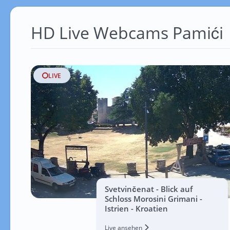
HD Live Webcams Pamići
LIVE
Svetvinčenat - Blick auf
Schloss Morosini Grimani -
Istrien - Kroatien
Live ansehen