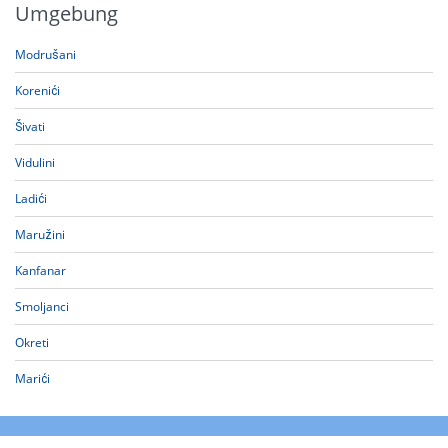
Umgebung
Modrušani
Korenići
Šivati
Vidulini
Ladići
Maružini
Kanfanar
Smoljanci
Okreti
Marići