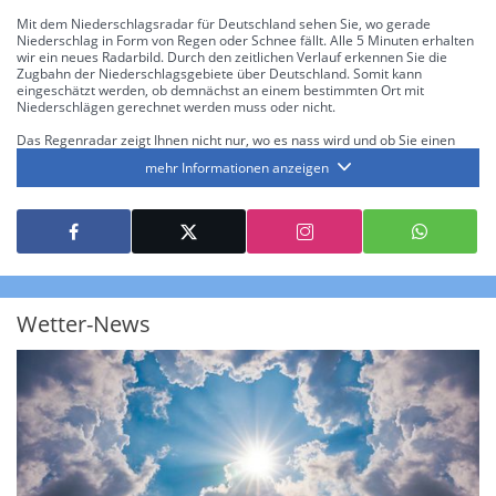
Mit dem Niederschlagsradar für Deutschland sehen Sie, wo gerade
Niederschlag in Form von Regen oder Schnee fällt. Alle 5 Minuten erhalten
wir ein neues Radarbild. Durch den zeitlichen Verlauf erkennen Sie die
Zugbahn der Niederschlagsgebiete über Deutschland. Somit kann
eingeschätzt werden, ob demnächst an einem bestimmten Ort mit
Niederschlägen gerechnet werden muss oder nicht.
Das Regenradar zeigt Ihnen nicht nur, wo es nass wird und ob Sie einen
Regenschirm brauchen, sondern gibt Ihnen zusätzlich Informationen über
mehr Informationen anzeigen
die Niederschlagsintensität. Diese bezieht sich laut offiziellen Richtlinien
jeweils auf die Niederschlagsmenge in l/m² pro Stunde Regen- bzw.
Schneefall. Die 6 Stufen sind wie folgt gegliedert: Die hellen Blautöne
symbolisieren leichte bis mäßige Regen- bzw. Schneefälle mit einer
Intensität bis 8.1 l/m² pro Stunde. Dunkelblau repräsentiert mäßige bis
starke Niederschläge bis 35 l/m² pro Stunde. Hier können bereits Gewitter
auftreten. Extreme bzw. unwetterartige Niederschlagsereignisse mit
heftigen Gewittern, Starkregen, Hagel oder Graupel werden in Orange und
Rot dargestellt. Die oberste Kategorie der Farbskala gibt Niederschläge mit
Wetter-News
über 150 l/m² pro Stunde an. Solche
Niederschlagsintensitäten
treten
ausschließlich bei Regen, nicht bei Schneefall auf.
Neben der Niederschlagsintensität kann auch die Zuggeschwindigkeit der
Niederschlagsgebiete und damit die Niederschlagsdauer abgeschätzt
werden. Neben der 5-minütigen Radaraufzeichnung gibt es eine
Niederschlagsprognose
für die nächsten 2 Stunden. So sehen Sie genau,
wann und wo in Deutschland mit Regen oder Schneefall zu rechnen ist bzw.
kennen zu jeder Zeit den genauen Verlauf einer Niederschlagsfront.