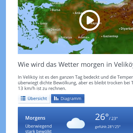
Wie wird das Wetter morgen in Velikö
In Veliköy ist es den ganzen Tag bedeckt und die Tempe
überwiegt dichte Bewölkung, aber es bleibt trocken bei
13 km/h ist zu rechnen.
Übersicht
Diagramm
26°
Morgens
/ 23°
Überwiegend
gefühlt
28°/ 25°
stark bewölkt