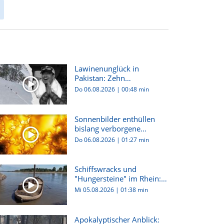
Lawinenunglück in
Pakistan: Zehn
Bergsteiger:innen...
Do 06.08.2026
|
00:48 min
Sonnenbilder enthüllen
bislang verborgene
Plasma-W...
Do 06.08.2026
|
01:27 min
Schiffswracks und
"Hungersteine" im Rhein:
Dürre i...
Mi 05.08.2026
|
01:38 min
Apokalyptischer Anblick: