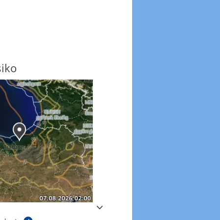
siko
Windböen
Windböen heute