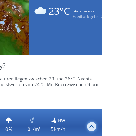
23°C
Stark bewölkt
Feedback geben
y?
raturen liegen zwischen 23 und 26°C. Nachts
 Tiefstwerten von 24°C. Mit Böen zwischen 9 und
NW
0 %
0 l/m²
5 km/h