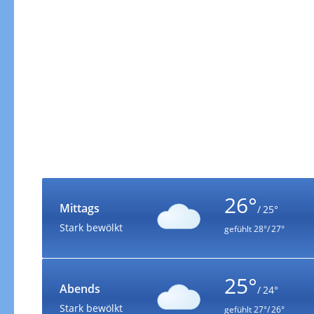
26°
Mittags
/ 25°
Stark bewölkt
gefühlt
28°/ 27°
25°
Abends
/ 24°
Stark bewölkt
gefühlt
27°/ 26°