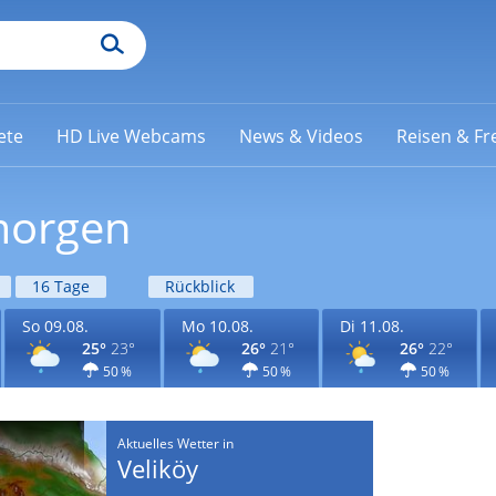
ete
HD Live Webcams
News & Videos
Reisen & Fre
 morgen
16 Tage
Rückblick
So 09.08.
Mo 10.08.
Di 11.08.
25°
23°
26°
21°
26°
22°
50 %
50 %
50 %
Aktuelles Wetter in
Veliköy