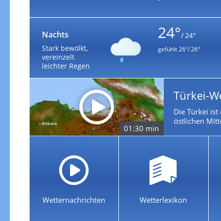
24°
Nachts
/ 24°
Stark bewölkt,
gefühlt
26°/ 26°
vereinzelt
leichter Regen
Türkei-W
Die Türkei is
östlichen Mit
01:30 min
Wetternachrichten
Wetterlexikon