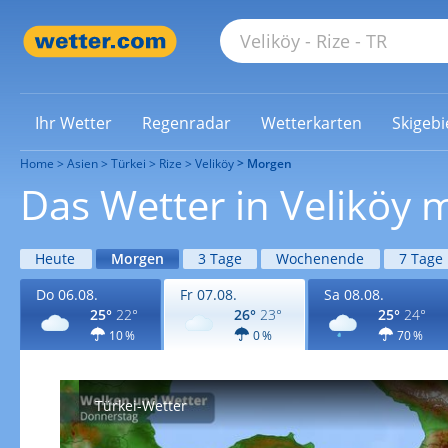
Ihr Wetter
Regenradar
Wetterkarten
Skigebi
Home
Asien
Türkei
Rize
Veliköy
Morgen
Das Wetter in Veliköy
Heute
Morgen
3 Tage
Wochenende
7 Tage
Do 06.08.
Fr 07.08.
Sa 08.08.
25°
22°
26°
23°
25°
24°
10 %
0 %
70 %
Türkei-Wetter