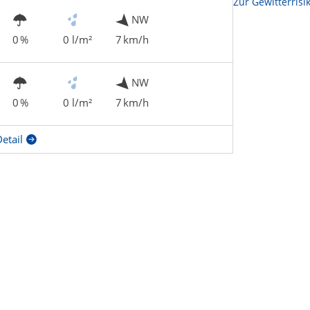
Zur Sonnenscheindauerkarte
Zur Gewitterrisi
NW
0 %
0 l/m²
7 km/h
NW
0 %
0 l/m²
7 km/h
etail