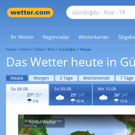
Ihr Wetter
Regenradar
Wetterkarten
Skigebi
Home
Asien
Türkei
Rize
Gündoğdu
Heute
Das Wetter heute in 
Heute
Morgen
3 Tage
Wochenende
7 Tage
Sa 08.08.
So 09.08.
Mo 10.08.
27°
25°
25°
24°
26°
24°
0 %
90 %
70 %
Türkei-Wetter