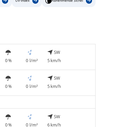
UV-Index
Abnehmende Sichel
SW
0 %
0 l/m²
5 km/h
SW
0 %
0 l/m²
5 km/h
SW
0 %
0 l/m²
6 km/h