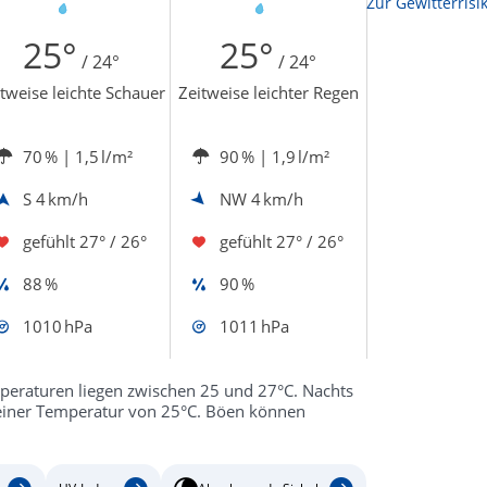
Zur Sonnenscheindauerkarte
Zur Gewitterrisi
25°
25°
/ 24°
/ 24°
tweise leichte Schauer
Zeitweise leichter Regen
70 %
| 1,5 l/m²
90 %
| 1,9 l/m²
S
4 km/h
NW
4 km/h
gefühlt
27° / 26°
gefühlt
27° / 26°
88 %
90 %
1010 hPa
1011 hPa
peraturen liegen zwischen 25 und 27°C. Nachts
 einer Temperatur von 25°C. Böen können