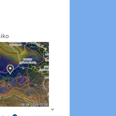
siko
Windböen
Windböen heute