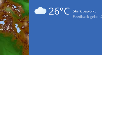
26°C
Stark bewölkt
Feedback geben