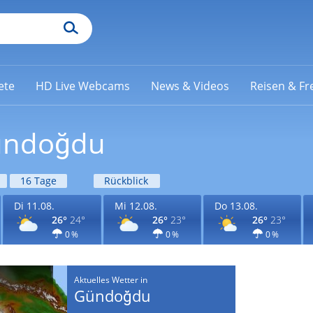
ete
HD Live Webcams
News & Videos
Reisen & Fre
Gündoğdu
16 Tage
Rückblick
Di 11.08.
Mi 12.08.
Do 13.08.
26°
24°
26°
23°
26°
23°
0 %
0 %
0 %
Aktuelles Wetter in
Gündoğdu