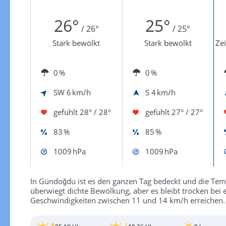
Zur Windgeschwindigkeitenkarte
26°
25°
/ 26°
/ 25°
Stark bewölkt
Stark bewölkt
Zei
0 %
0 %
SW
6 km/h
S
4 km/h
gefühlt
28° / 28°
gefühlt
27° / 27°
83 %
85 %
1009 hPa
1009 hPa
In Gündoğdu ist es den ganzen Tag bedeckt und die Tem
überwiegt dichte Bewölkung, aber es bleibt trocken bei
Geschwindigkeiten zwischen 11 und 14 km/h erreichen.