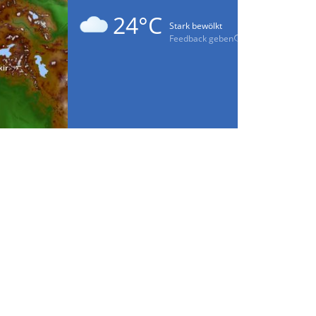
24°C
Stark bewölkt
Feedback geben