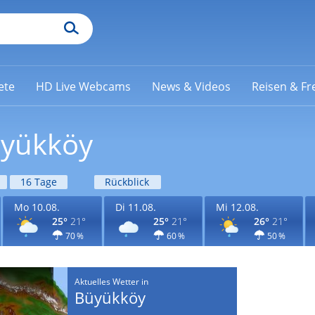
ete
HD Live Webcams
News & Videos
Reisen & Fre
üyükköy
16 Tage
Rückblick
Mo 10.08.
Di 11.08.
Mi 12.08.
25°
21°
25°
21°
26°
21°
70 %
60 %
50 %
Aktuelles Wetter in
Büyükköy