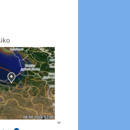
siko
Windböen
Windböen heute