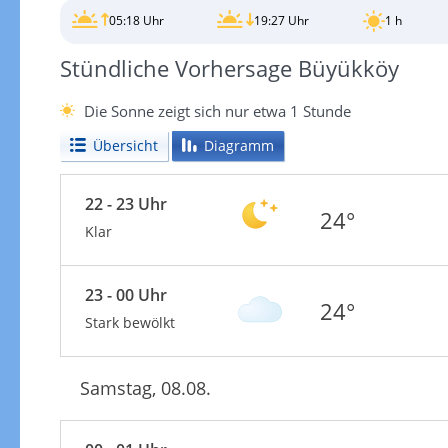
05:18 Uhr
19:27 Uhr
1 h
Stündliche Vorhersage Büyükköy
Die Sonne zeigt sich nur etwa 1 Stunde
Übersicht
Diagramm
22 - 23 Uhr
24°
Klar
23 - 00 Uhr
24°
Stark bewölkt
Samstag, 08.08.