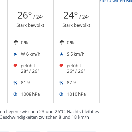
Zur Sonnenscheindauerkarte
Zur Gewitterrisi
26°
24°
/ 24°
/ 24°
Stark bewölkt
Stark bewölkt
0 %
0 %
W
6 km/h
S
5 km/h
gefühlt
gefühlt
28° / 26°
26° / 26°
81 %
87 %
1008 hPa
1010 hPa
en liegen zwischen 23 und 26°C. Nachts bleibt es
 Geschwindigkeiten zwischen 8 und 18 km/h