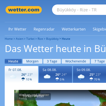
Ihr Wetter
Regenradar
Wetterkarten
Skigebi
Home
Asien
Türkei
Rize
Büyükköy
Heute
Das Wetter heute in B
Heute
Morgen
3 Tage
Wochenende
7 Tage
Fr 07.08.
Sa 08.08.
So 09.08.
26°
23°
26°
24°
25°
23°
10 %
0 %
70 %
Türkei-Wetter