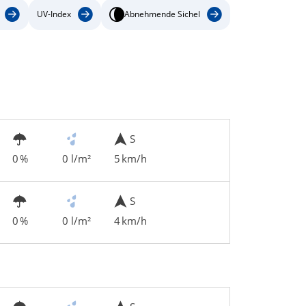
UV-Index
Abnehmende Sichel
S
0 %
0 l/m²
5 km/h
S
0 %
0 l/m²
4 km/h