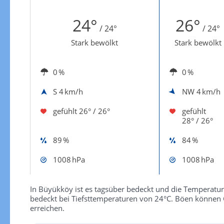
Zur Windgeschwindigkeitenkarte
24°
26°
/ 24°
/ 24°
Stark bewölkt
Stark bewölkt
0 %
0 %
S
4 km/h
NW
4 km/h
gefühlt
26° / 26°
gefühlt
28° / 26°
89 %
84 %
1008 hPa
1008 hPa
In Büyükköy ist es tagsüber bedeckt und die Temperatur
bedeckt bei Tiefsttemperaturen von 24°C. Böen können
erreichen.