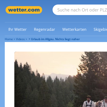
Ihr Wetter
Regenradar
Wetterkarten
Skigebi
Home
Videos
Urlaub im Allgäu. Nichts liegt näher