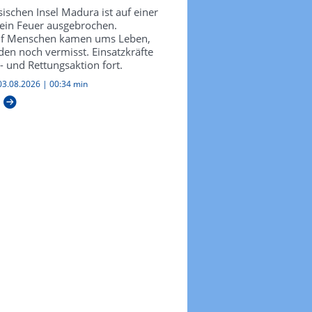
ischen Insel Madura ist auf einer
 ein Feuer ausgebrochen.
In 5.000 Metern H
nf Menschen kamen ums Leben,
en noch vermisst. Einsatzkräfte
Antilopenkälber a
- und Rettungsaktion fort.
Gletscherfluss ger
03.08.2026
|
00:34 min
Ranger im Changtang-Nation
auf über 5.200 Metern Höh
Gletscherwasser: Die Helfer
Juli neugeborene Tibet-Anti
Überqueren des Senlong-Z
der Strömung mitgerissen 
diesem Jahr.
Veröffentlicht:
Di 04.08.2026
|
00:
Video ansehen