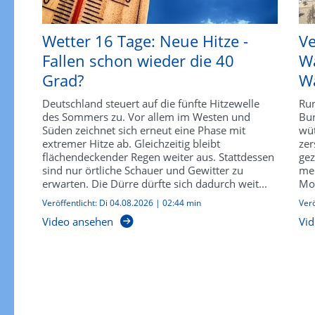
Wetter 16 Tage: Neue Hitze -
Ve
Fallen schon wieder die 40
Wa
Grad?
Wa
Deutschland steuert auf die fünfte Hitzewelle
Run
des Sommers zu. Vor allem im Westen und
Bun
Süden zeichnet sich erneut eine Phase mit
wü
extremer Hitze ab. Gleichzeitig bleibt
zer
flächendeckender Regen weiter aus. Stattdessen
gez
sind nur örtliche Schauer und Gewitter zu
meh
erwarten. Die Dürre dürfte sich dadurch weit...
Mon
Veröffentlicht:
Di 04.08.2026
|
02:44 min
Verö
Video ansehen
Vid