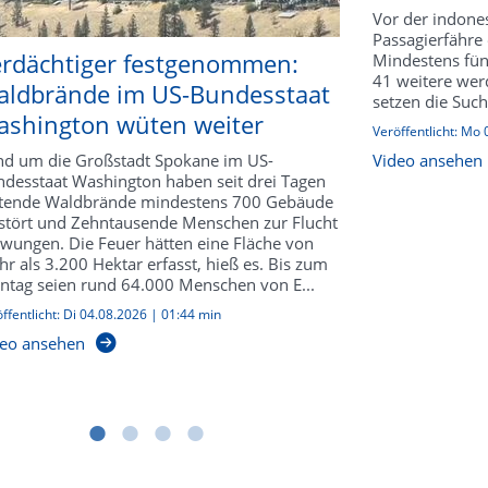
Vor der indones
Passagierfähre
rdächtiger festgenommen:
Mindestens fü
41 weitere werd
ldbrände im US-Bundesstaat
setzen die Such
shington wüten weiter
Veröffentlicht:
Mo 
d um die Großstadt Spokane im US-
Video ansehen
desstaat Washington haben seit drei Tagen
tende Waldbrände mindestens 700 Gebäude
stört und Zehntausende Menschen zur Flucht
wungen. Die Feuer hätten eine Fläche von
r als 3.200 Hektar erfasst, hieß es. Bis zum
tag seien rund 64.000 Menschen von E...
ffentlicht:
Di 04.08.2026
|
01:44 min
eo ansehen