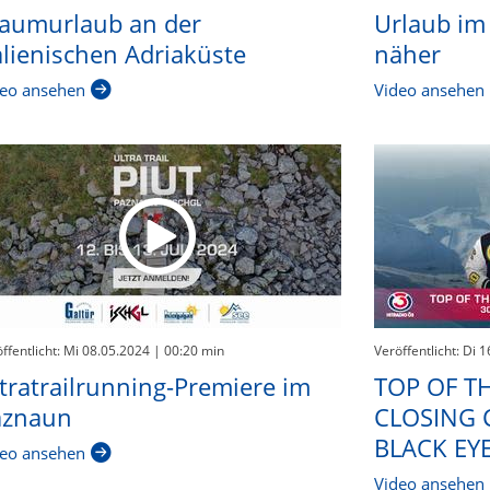
aumurlaub an der
Urlaub im 
alienischen Adriaküste
näher
eo ansehen
Video ansehen
ffentlicht: Mi 08.05.2024
| 00:20 min
Veröffentlicht: Di 
tratrailrunning-Premiere im
TOP OF T
aznaun
CLOSING 
BLACK EYE
eo ansehen
Video ansehen