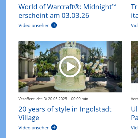
World of Warcraft®: Midnight™
Tr
erscheint am 03.03.26
it
Video ansehen
Vid
Veröffentlicht: Di 20.05.2025
| 00:09 min
Verö
20 years of style in Ingolstadt
Ul
Village
P
Video ansehen
Vid