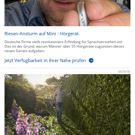
Riesen-Ansturm auf Mini - Hörgerät.
Deutsche Firma stellt revolutionäre Erfindung für Sprachverstehen vor.
Das ist der Grund, warum Männer über 55 Hörgeräte zugunsten dieses
neuen Geräts aufgeben.
Jetzt Verfügbarkeit in Ihrer Nähe prüfen
ANZEIGE