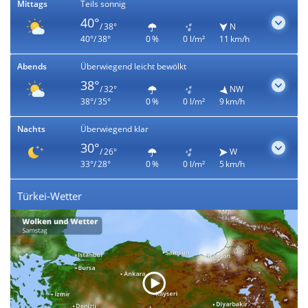
Mittags
Teils sonnig
40°
/ 38°
N
40°/ 38°
0 %
0 l/m²
11 km/h
Abends
Überwiegend leicht bewölkt
38°
/ 32°
NW
38°/ 35°
0 %
0 l/m²
9 km/h
Nachts
Überwiegend klar
30°
/ 26°
W
33°/ 28°
0 %
0 l/m²
5 km/h
Türkei-Wetter