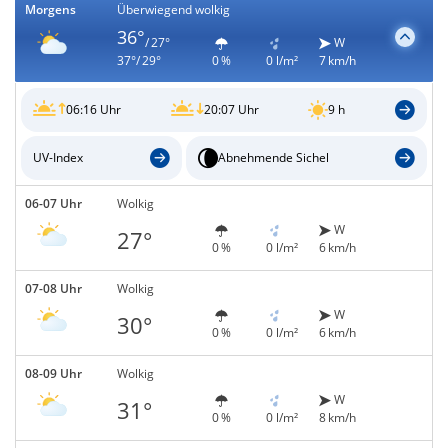
Morgens
Überwiegend wolkig
36°
/ 27°
W
37°/ 29°
0 %
0 l/m²
7 km/h
06:16 Uhr
20:07 Uhr
9 h
UV-Index
Abnehmende Sichel
06-07 Uhr
Wolkig
W
27°
0 %
0 l/m²
6 km/h
07-08 Uhr
Wolkig
W
30°
0 %
0 l/m²
6 km/h
08-09 Uhr
Wolkig
W
31°
0 %
0 l/m²
8 km/h