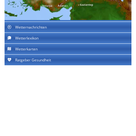
Wetternachrichten
Wetterlexikon
Wetterkarten
Ratgeber Gesundheit