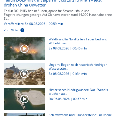
Taifun DOLPHIN trifft Japan mit bis zu 215 km/h – Jetzt
drohen China Unwetter
Taifun DOLPHIN hat im Süden Japans für Stromausfälle und
Flugstreichungen gesorgt. Auf Okinawa waren rund 14.000 Haushalte ohne
St...
Veröffentlicht: Sa 08.08.2026 | 00:59 min
Zum Video
Waldbrand in Norditalien: Feuer bedroht
Wohnhäuser...
Sa 08.08.2026
|
00:46 min
Ungarn: Regen nach historisch niedrigen
Wasserstän...
Sa 08.08.2026
|
01:34 min
Historisches Niedrigwasser: Nazi-Wracks
tauchen au...
Do 06.08.2026
|
00:57 min
Schiffswracks und "Hungersteine" im Rhein: