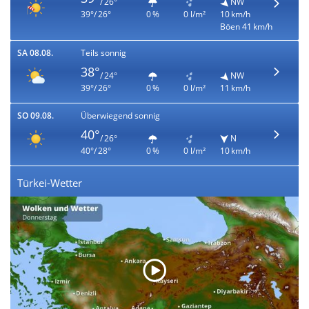
/ 26°
NW
39°/ 26°
0 %
0 l/m²
10 km/h
Böen 41 km/h
SA 08.08.
Teils sonnig
38°
/ 24°
NW
39°/ 26°
0 %
0 l/m²
11 km/h
SO 09.08.
Überwiegend sonnig
40°
/ 26°
N
40°/ 28°
0 %
0 l/m²
10 km/h
Türkei-Wetter