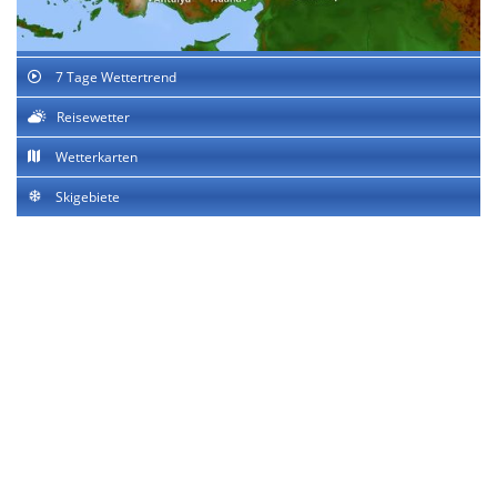
7 Tage Wettertrend
Reisewetter
Wetterkarten
Skigebiete