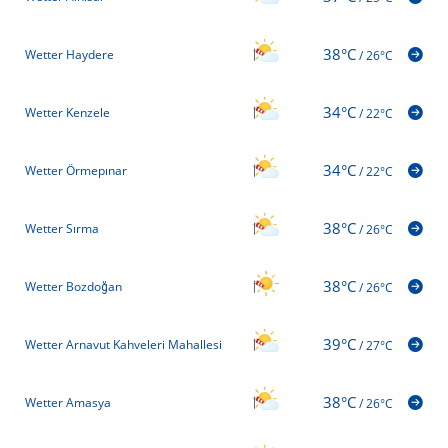
38°C
Wetter Haydere
/
26°C
34°C
Wetter Kenzele
/
22°C
34°C
Wetter Örmepınar
/
22°C
38°C
Wetter Sırma
/
26°C
38°C
Wetter Bozdoğan
/
26°C
39°C
Wetter Arnavut Kahveleri Mahallesi
/
27°C
38°C
Wetter Amasya
/
26°C