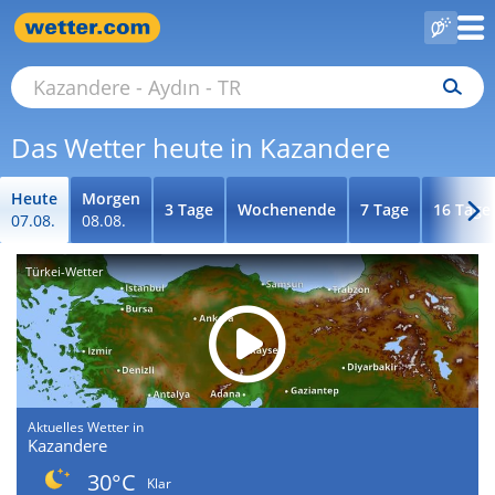
Das Wetter heute in Kazandere
Heute
Morgen
3 Tage
Wochenende
7 Tage
16 Tage
07.08.
08.08.
Türkei-Wetter
Aktuelles Wetter in
Kazandere
30°C
Klar