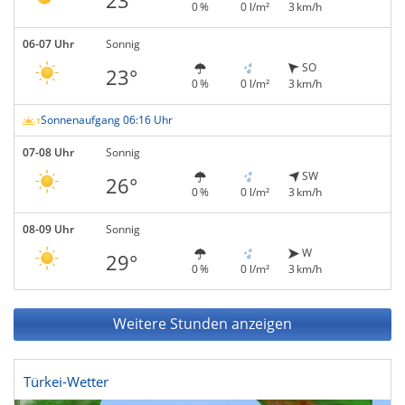
23°
0 %
0 l/m²
3 km/h
06-07 Uhr
Sonnig
SO
23°
0 %
0 l/m²
3 km/h
Sonnenaufgang 06:16 Uhr
07-08 Uhr
Sonnig
SW
26°
0 %
0 l/m²
3 km/h
08-09 Uhr
Sonnig
W
29°
0 %
0 l/m²
3 km/h
Weitere Stunden anzeigen
Türkei-Wetter