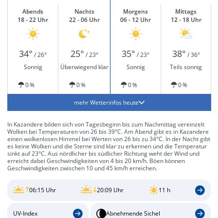
Abends
Nachts
Morgens
Mittags
18 - 22 Uhr
22 - 06 Uhr
06 - 12 Uhr
12 - 18 Uhr
34°
25°
35°
38°
/ 26°
/ 23°
/ 23°
/ 36°
Sonnig
Überwiegend klar
Sonnig
Teils sonnig
0 %
0 %
0 %
0 %
mehr Wetterinfos heute
In Kazandere bilden sich von Tagesbeginn bis zum Nachmittag vereinzelt
Wolken bei Temperaturen von 26 bis 39°C. Am Abend gibt es in Kazandere
einen wolkenlosen Himmel bei Werten von 26 bis zu 34°C. In der Nacht gibt
es keine Wolken und die Sterne sind klar zu erkennen und die Temperatur
sinkt auf 23°C. Aus nördlicher bis südlicher Richtung weht der Wind und
erreicht dabei Geschwindigkeiten von 4 bis 20 km/h. Böen können
Geschwindigkeiten zwischen 10 und 45 km/h erreichen.
06:15 Uhr
20:09 Uhr
11 h
UV-Index
Abnehmende Sichel