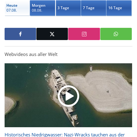
Heute
Morgen
3 Tage
7 Tage
16 Tage
07.08.
08.08.
Webvideos aus aller Welt
Historisches Niedrigwasser: Nazi-Wracks tauchen aus der