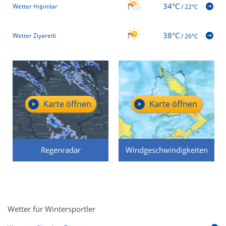
34°C
Wetter Hışımlar
/
22°C
38°C
Wetter Ziyaretli
/
26°C
Karte öffnen
Karte öffnen
Regenradar
Windgeschwindigkeiten
Wetter für Wintersportler