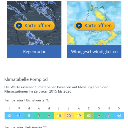
Karte öffnen
Karte öffnen
Regenradar
Windgeschwindigkeiten
Klimatabelle Pompiod
Die Werte unserer Klimatabellen basieren auf Messungen an den
Klimastationen im Zeitraum 2015 bis 2020.
Temperatur Höchstwerte °C
J
F
M
A
M
J
J
A
S
O
N
D
-4
-1
1
5
9
16
20
19
14
9
3
-2
Temperatur Tiefstwerte °C