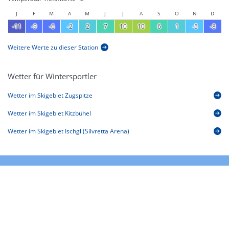
J
F
M
A
M
J
J
A
S
O
N
D
-11
-9
-6
-2
2
7
10
10
6
1
-5
-8
Weitere Werte zu dieser Station
Wetter für Wintersportler
Wetter im Skigebiet Zugspitze
Wetter im Skigebiet Kitzbühel
Wetter im Skigebiet Ischgl (Silvretta Arena)