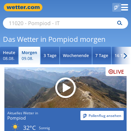
Das Wetter in Pompiod morgen
Heute
Morgen
3 Tage
Wochenende
7 Tage
16 Tage
08.08.
09.08.
LIVE
Aktuelles Wetter in
Pollenflug ansehen
Pompiod
32°C
Sonnig