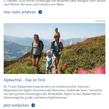
3. Oktober 2026 fahren Direktzüge von München über Bologna und Cesena
nach Rimini, Riccione und Cattolica ans Meer.
Hier mehr erfahren
ANZEIGE
Alpbachtal… Das ist Tirol.
Im Tiroler Alpbachtal erwartet dich ein erlebnisreicher Sommer:
Majestätische Gipfel, faszinierende Klammen, funkelnde Seen. Umrahmt
von den grünen Grasbergen der Kitzbüheler Alpen ist das Alpbachtal ein
Geheimtipp für große und kleine Gipfelstürmer.
Jetzt entdecken