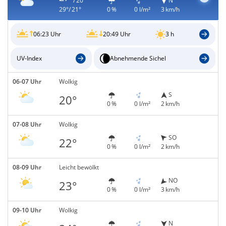
/ 20°
N
29°/ 21°
0 %
0 l/m²
3 km/h
06:23 Uhr
20:49 Uhr
3 h
UV-Index
Abnehmende Sichel
06-07 Uhr
Wolkig
S
20°
0 %
0 l/m²
2 km/h
07-08 Uhr
Wolkig
SO
22°
0 %
0 l/m²
2 km/h
08-09 Uhr
Leicht bewölkt
NO
23°
0 %
0 l/m²
3 km/h
09-10 Uhr
Wolkig
N