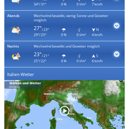
34°/ 31°
0 %
0 l/m²
7 km/h
Abends
Wechselnd bewölkt, wenig Sonne und Gewitter
möglich
27°
/ 23°
N
29°/ 25°
0 %
0 l/m²
4 km/h
Nachts
Wechselnd bewölkt und Gewitter möglich
23°
/ 21°
S
25°/ 22°
0 %
0 l/m²
6 km/h
Italien-Wetter