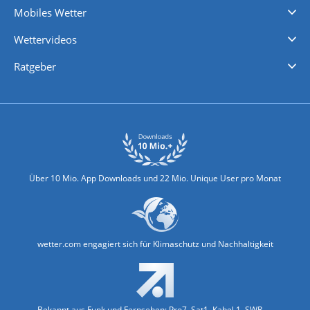
Mobiles Wetter
iPhone Wetter
iPad Wetter
Android Wetter
Wettervideos
Nachrichten
Deutschlandwetter
Schweizwetter
Österreichwetter
Regionalwetter
Wetter in Europa
Wetter Weltweit
Wetterlexikon
Promi-News
Ratgeber
Biowetter
Glätteindex
Reiseziel Finder
Erkältungswetter
Klima & Umwelt
Über 10 Mio. App Downloads und 22 Mio. Unique User pro Monat
wetter.com engagiert sich für Klimaschutz und Nachhaltigkeit
Bekannt aus Funk und Fernsehen: Pro7, Sat1, Kabel 1, SWR, ...