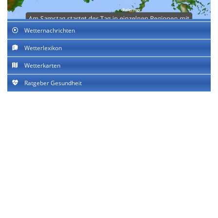
Wetternachrichten
Wetterlexikon
Wetterkarten
Ratgeber Gesundheit