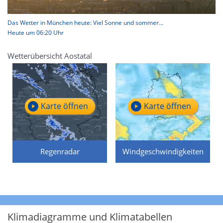
Das Wetter in München heute: Viel Sonne und sommer...
Heute um 06:20 Uhr
Wetterübersicht Aostatal
Karte öffnen
Karte öffnen
Regenradar
Windgeschwindigkeiten
Klimadiagramme und Klimatabellen