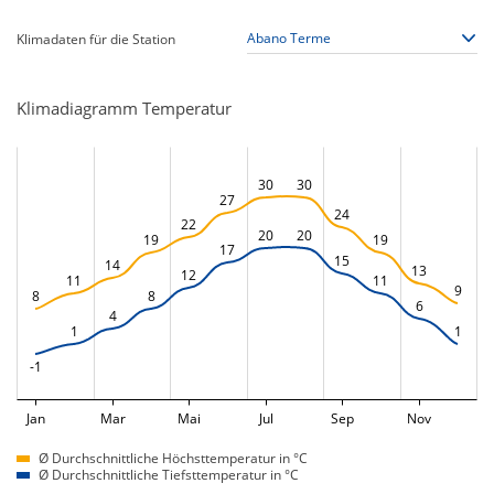
Klimadaten für die Station
Klimadiagramm Temperatur
30
30
27
24
22
20
20
19
19
17
15
14
13
12
11
11
9
8
8
6
4
1
1
-1
Jan
Mar
Mai
Jul
Sep
Nov
Ø Durchschnittliche Höchsttemperatur in °C
Ø Durchschnittliche Tiefsttemperatur in °C