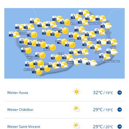
32°C
Wetter Aosta
/
19°C
29°C
Wetter Châtillon
/
19°C
29°C
Wetter Saint-Vincent
/
20°C