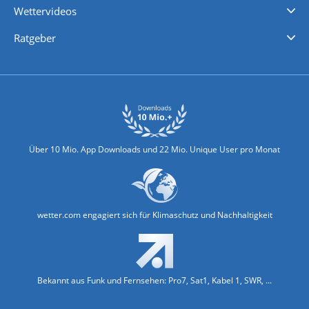
Wettervideos
Nachrichten
Deutschlandwetter
Schweizwetter
Österreichwetter
Regionalwetter
Wetter in Europa
Wetter Weltweit
Wetterlexikon
Promi-News
Ratgeber
Biowetter
Glätteindex
Reiseziel Finder
Erkältungswetter
Klima & Umwelt
Über 10 Mio. App Downloads und 22 Mio. Unique User pro Monat
wetter.com engagiert sich für Klimaschutz und Nachhaltigkeit
Bekannt aus Funk und Fernsehen: Pro7, Sat1, Kabel 1, SWR, ...