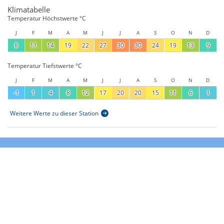
Klimatabelle
Temperatur Höchstwerte °C
J
F
M
A
M
J
J
A
S
O
N
D
8
11
14
19
22
27
30
30
24
19
13
9
Temperatur Tiefstwerte °C
J
F
M
A
M
J
J
A
S
O
N
D
-1
1
4
8
12
17
20
20
15
11
6
1
Weitere Werte zu dieser Station