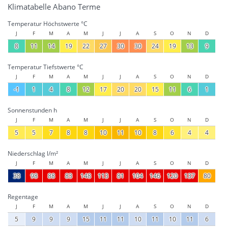
Klimatabelle Abano Terme
Temperatur Höchstwerte °C
J
F
M
A
M
J
J
A
S
O
N
D
8
11
14
19
22
27
30
30
24
19
13
9
Temperatur Tiefstwerte °C
J
F
M
A
M
J
J
A
S
O
N
D
-1
1
4
8
12
17
20
20
15
11
6
1
Sonnenstunden h
J
F
M
A
M
J
J
A
S
O
N
D
5
5
7
8
8
10
11
10
8
6
4
4
Niederschlag l/m²
J
F
M
A
M
J
J
A
S
O
N
D
38
98
88
83
148
113
81
104
146
120
137
80
Regentage
J
F
M
A
M
J
J
A
S
O
N
D
5
9
9
9
15
11
11
10
11
10
11
6