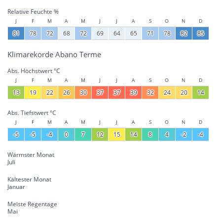
Relative Feuchte %
J
F
M
A
M
J
J
A
S
O
N
D
81
78
72
68
72
69
64
65
71
78
82
85
Klimarekorde Abano Terme
Abs. Höchstwert °C
J
F
M
A
M
J
J
A
S
O
N
D
13
19
22
26
30
37
37
39
32
24
20
14
Abs. Tiefstwert °C
J
F
M
A
M
J
J
A
S
O
N
D
-5
-5
-4
0
7
12
15
14
8
4
-2
-4
Wärmster Monat
Juli
Kältester Monat
Januar
Meiste Regentage
Mai