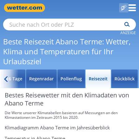
ANZEIGE
Beste Reisezeit Abano Terme: Wetter,
Klima und Temperaturen für Ihr
Urlaubsziel
16 Tage
Regenradar
Pollenflug
Reisezeit
Rückblick
Bestes Reisewetter mit den Klimadaten von
Abano Terme
Die Werte unserer Klimatabellen basieren auf Messungen an den
Klimastationen im Zeitraum 2015 bis 2020.
Klimadiagramm Abano Terme im Jahresüberblick
Temperatur in Abano Terme