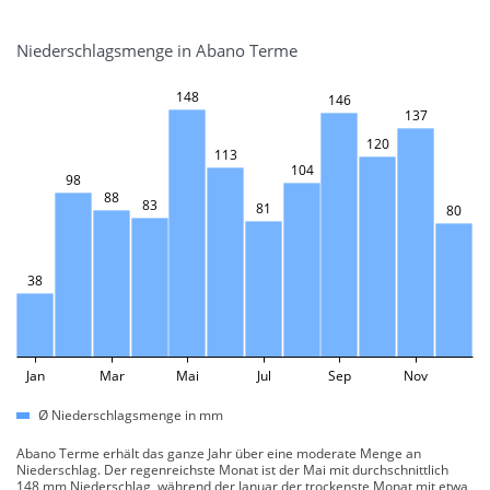
Niederschlagsmenge in Abano Terme
148
146
137
120
113
104
98
88
83
81
80
38
Jan
Mar
Mai
Jul
Sep
Nov
Ø Niederschlagsmenge in mm
Abano Terme erhält das ganze Jahr über eine moderate Menge an
Niederschlag. Der regenreichste Monat ist der Mai mit durchschnittlich
148 mm Niederschlag, während der Januar der trockenste Monat mit etwa