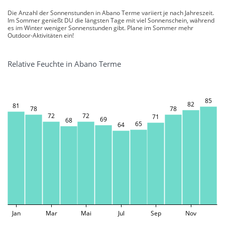
Die Anzahl der Sonnenstunden in Abano Terme variiert je nach Jahreszeit.
Im Sommer genießt DU die längsten Tage mit viel Sonnenschein, während
es im Winter weniger Sonnenstunden gibt. Plane im Sommer mehr
Outdoor-Aktivitäten ein!
Relative Feuchte in Abano Terme
85
82
81
78
78
72
72
71
69
68
65
64
Jan
Mar
Mai
Jul
Sep
Nov