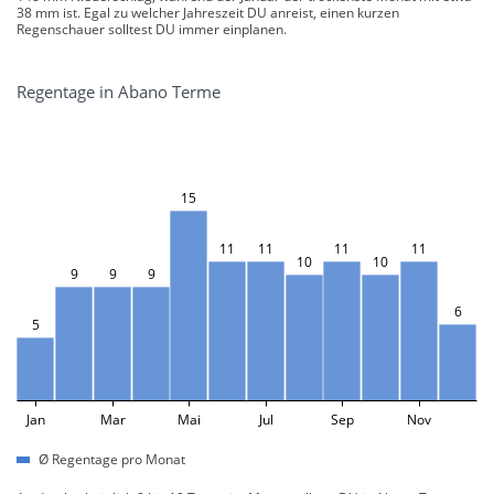
38 mm ist. Egal zu welcher Jahreszeit DU anreist, einen kurzen
Regenschauer solltest DU immer einplanen.
Regentage in Abano Terme
15
11
11
11
11
10
10
9
9
9
6
5
Jan
Mar
Mai
Jul
Sep
Nov
Ø Regentage pro Monat