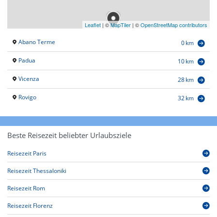
Leaflet
|
©
MapTiler
| ©
OpenStreetMap contributors
Abano Terme
0 km
Padua
10 km
Vicenza
28 km
Rovigo
32 km
Beste Reisezeit beliebter Urlaubsziele
Reisezeit Paris
Reisezeit Thessaloniki
Reisezeit Rom
Reisezeit Florenz