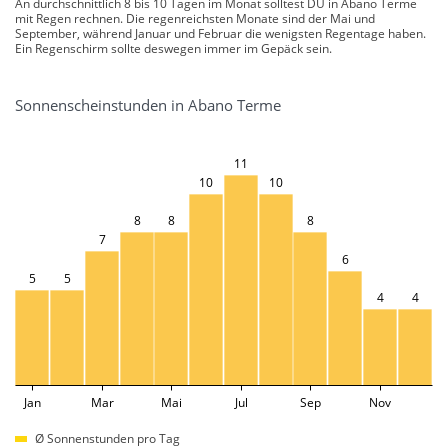
An durchschnittlich 8 bis 10 Tagen im Monat solltest DU in Abano Terme
mit Regen rechnen. Die regenreichsten Monate sind der Mai und
September, während Januar und Februar die wenigsten Regentage haben.
Ein Regenschirm sollte deswegen immer im Gepäck sein.
Sonnenscheinstunden in Abano Terme
11
10
10
8
8
8
7
6
5
5
4
4
Jan
Mar
Mai
Jul
Sep
Nov
Ø Sonnenstunden pro Tag