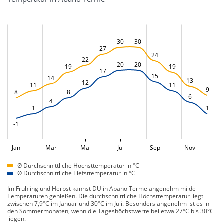
30
30
27
24
22
20
20
19
19
17
15
14
13
12
11
11
9
8
8
6
4
1
1
-1
Jan
Mar
Mai
Jul
Sep
Nov
Ø Durchschnittliche Höchsttemperatur in °C
Ø Durchschnittliche Tiefsttemperatur in °C
Im Frühling und Herbst kannst DU in Abano Terme angenehm milde
Temperaturen genießen. Die durchschnittliche Höchsttemperatur liegt
zwischen 7,9°C im Januar und 30°C im Juli. Besonders angenehm ist es in
den Sommermonaten, wenn die Tageshöchstwerte bei etwa 27°C bis 30°C
liegen.