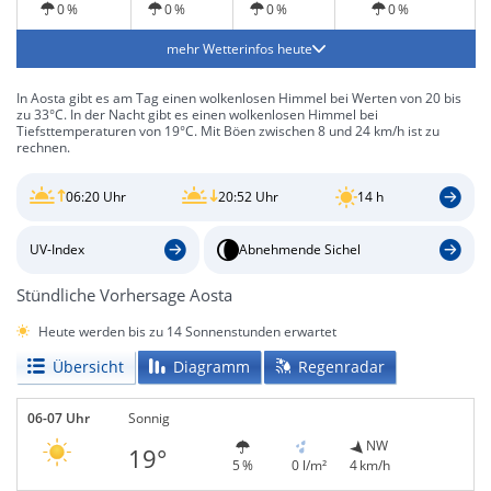
0 %
0 %
0 %
0 %
mehr Wetterinfos heute
In Aosta gibt es am Tag einen wolkenlosen Himmel bei Werten von 20 bis
zu 33°C. In der Nacht gibt es einen wolkenlosen Himmel bei
Tiefsttemperaturen von 19°C. Mit Böen zwischen 8 und 24 km/h ist zu
rechnen.
06:20 Uhr
20:52 Uhr
14 h
UV-Index
Abnehmende Sichel
Stündliche Vorhersage Aosta
Heute werden bis zu 14 Sonnenstunden erwartet
Übersicht
Diagramm
Regenradar
06-07 Uhr
Sonnig
NW
19°
5 %
0 l/m²
4 km/h