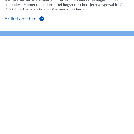
Machen Sie den November zu Ihrer Zeit für Genuss, Wohlgefühl und
besondere Momente mit Ihren Lieblingsmenschen. Jetzt ausgewählte A-
ROSA Flusskreuzfahrten mit Preisvorteil sichern.
Artikel ansehen