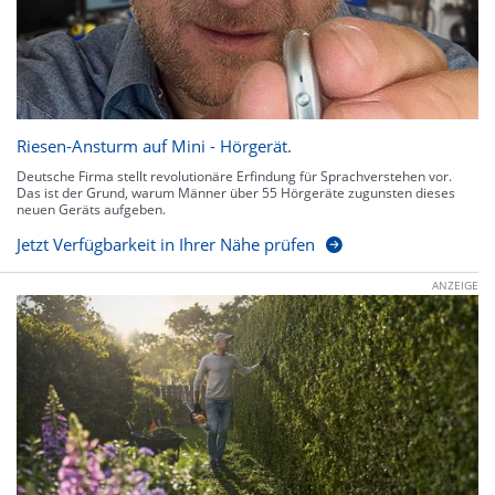
Riesen-Ansturm auf Mini - Hörgerät.
Deutsche Firma stellt revolutionäre Erfindung für Sprachverstehen vor.
Das ist der Grund, warum Männer über 55 Hörgeräte zugunsten dieses
neuen Geräts aufgeben.
Jetzt Verfügbarkeit in Ihrer Nähe prüfen
ANZEIGE