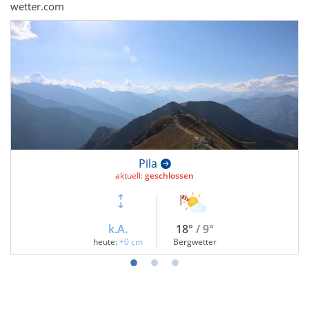
wetter.com
Pila
aktuell:
geschlossen
k.A.
18°
/ 9°
heute:
+0 cm
Bergwetter