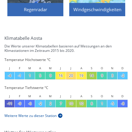
Regenradar
Windgeschwindigkeiten
Klimatabelle Aosta
Die Werte unserer Klimatabellen basieren auf Messungen an den
Klimastationen im Zeitraum 2015 bis 2020.
Temperatur Höchstwerte °C
J
F
M
A
M
J
J
A
S
O
N
D
-4
-1
1
5
9
16
20
19
14
9
3
-2
Temperatur Tiefstwerte °C
J
F
M
A
M
J
J
A
S
O
N
D
-11
-9
-6
-2
2
7
10
10
6
1
-5
-8
Weitere Werte zu dieser Station