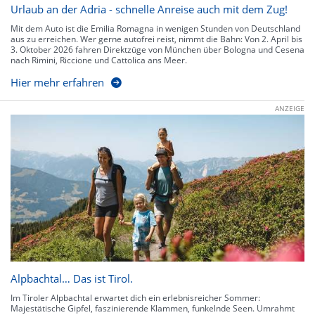
Urlaub an der Adria - schnelle Anreise auch mit dem Zug!
Mit dem Auto ist die Emilia Romagna in wenigen Stunden von Deutschland
aus zu erreichen. Wer gerne autofrei reist, nimmt die Bahn: Von 2. April bis
3. Oktober 2026 fahren Direktzüge von München über Bologna und Cesena
nach Rimini, Riccione und Cattolica ans Meer.
Hier mehr erfahren
ANZEIGE
Alpbachtal… Das ist Tirol.
Im Tiroler Alpbachtal erwartet dich ein erlebnisreicher Sommer:
Majestätische Gipfel, faszinierende Klammen, funkelnde Seen. Umrahmt