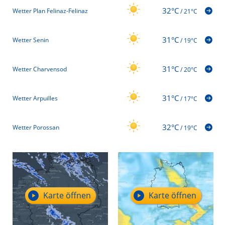
32°C
Wetter Plan Felinaz-Felinaz
/
21°C
31°C
Wetter Senin
/
19°C
31°C
Wetter Charvensod
/
20°C
31°C
Wetter Arpuilles
/
17°C
32°C
Wetter Porossan
/
19°C
Karte öffnen
Karte öffnen