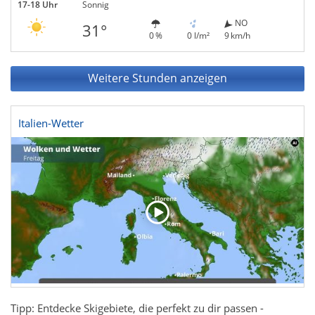
17-18 Uhr
Sonnig
NO
31°
0 %
0 l/m²
9 km/h
Weitere Stunden anzeigen
Italien-Wetter
Tipp: Entdecke Skigebiete, die perfekt zu dir passen -