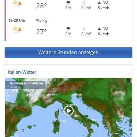
NO
28°
0 %
0 l/m²
5 km/h
19-20 Uhr
Wolkig
NO
27°
0 %
0 l/m²
6 km/h
Weitere Stunden anzeigen
Italien-Wetter