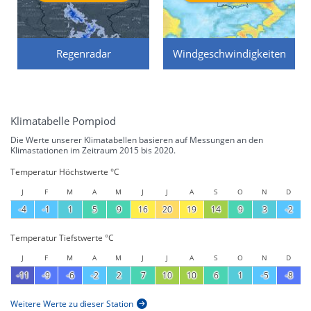
Regenradar
Windgeschwindigkeiten
Klimatabelle Pompiod
Die Werte unserer Klimatabellen basieren auf Messungen an den
Klimastationen im Zeitraum 2015 bis 2020.
Temperatur Höchstwerte °C
J
F
M
A
M
J
J
A
S
O
N
D
-4
-1
1
5
9
16
20
19
14
9
3
-2
Temperatur Tiefstwerte °C
J
F
M
A
M
J
J
A
S
O
N
D
-11
-9
-6
-2
2
7
10
10
6
1
-5
-8
Weitere Werte zu dieser Station