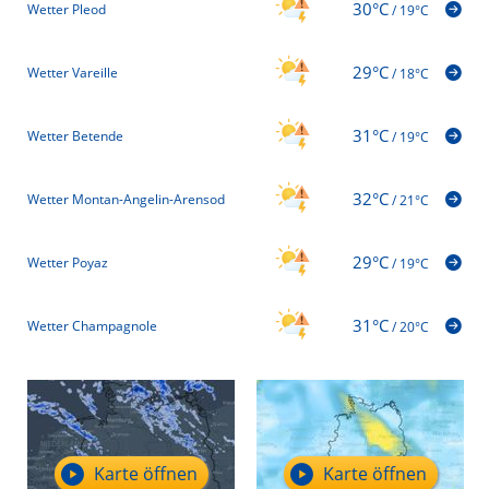
30°C
Wetter Pleod
/
19°C
29°C
Wetter Vareille
/
18°C
31°C
Wetter Betende
/
19°C
32°C
Wetter Montan-Angelin-Arensod
/
21°C
29°C
Wetter Poyaz
/
19°C
31°C
Wetter Champagnole
/
20°C
Karte öffnen
Karte öffnen