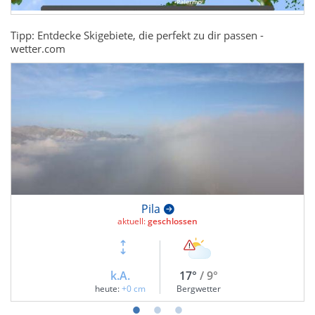
Tipp: Entdecke Skigebiete, die perfekt zu dir passen -
wetter.com
Pila
aktuell:
geschlossen
k.A.
17°
/ 9°
heute:
+0 cm
Bergwetter