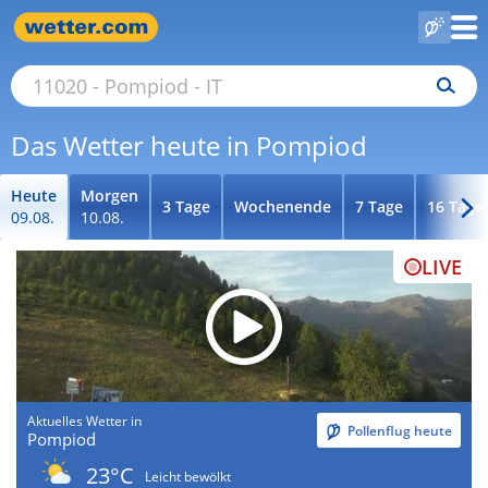
Das Wetter heute in Pompiod
Heute
Morgen
3 Tage
Wochenende
7 Tage
16 Tage
09.08.
10.08.
LIVE
Aktuelles Wetter in
Pollenflug heute
Pompiod
23°C
Leicht bewölkt