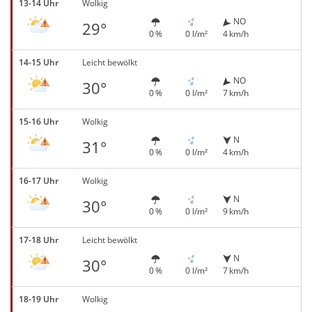
13-14 Uhr
Wolkig
NO
29°
0 %
0 l/m²
4 km/h
14-15 Uhr
Leicht bewölkt
NO
30°
0 %
0 l/m²
7 km/h
15-16 Uhr
Wolkig
N
31°
0 %
0 l/m²
4 km/h
16-17 Uhr
Wolkig
N
30°
0 %
0 l/m²
9 km/h
17-18 Uhr
Leicht bewölkt
N
30°
0 %
0 l/m²
7 km/h
18-19 Uhr
Wolkig