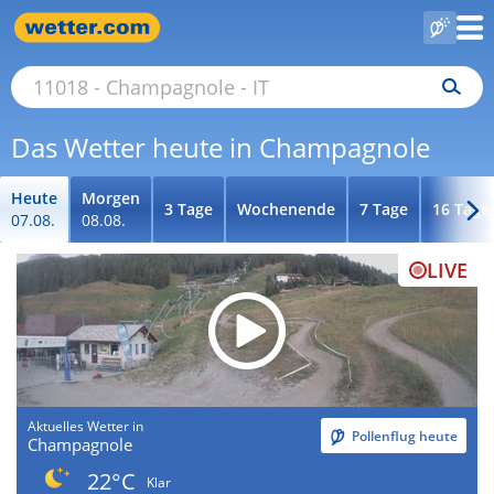
Das Wetter heute in Champagnole
Heute
Morgen
3 Tage
Wochenende
7 Tage
16 Tage
07.08.
08.08.
LIVE
Aktuelles Wetter in
Pollenflug heute
Champagnole
22°C
Klar