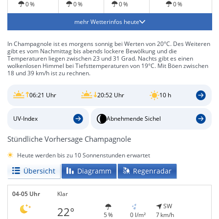
0 %
0 %
0 %
0 %
mehr Wetterinfos heute
In Champagnole ist es morgens sonnig bei Werten von 20°C. Des Weiteren
gibt es vom Nachmittag bis abends lockere Bewölkung und die
Temperaturen liegen zwischen 23 und 31 Grad. Nachts gibt es einen
wolkenlosen Himmel bei Tiefsttemperaturen von 19°C. Mit Böen zwischen
18 und 39 km/h ist zu rechnen.
06:21 Uhr
20:52 Uhr
10 h
UV-Index
Abnehmende Sichel
Stündliche Vorhersage Champagnole
Heute werden bis zu 10 Sonnenstunden erwartet
Übersicht
Diagramm
Regenradar
04-05 Uhr
Klar
SW
22°
5 %
0 l/m²
7 km/h