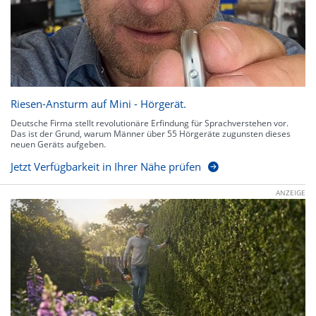
Riesen-Ansturm auf Mini - Hörgerät.
Deutsche Firma stellt revolutionäre Erfindung für Sprachverstehen vor.
Das ist der Grund, warum Männer über 55 Hörgeräte zugunsten dieses
neuen Geräts aufgeben.
Jetzt Verfügbarkeit in Ihrer Nähe prüfen
ANZEIGE