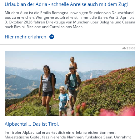
Urlaub an der Adria - schnelle Anreise auch mit dem Zug!
Mit dem Auto ist die Emilia Romagna in wenigen Stunden von Deutschland
aus zu erreichen. Wer gerne autofrei reist, nimmt die Bahn: Von 2. April bis
3. Oktober 2026 fahren Direktzüge von München über Bologna und Cesena
nach Rimini, Riccione und Cattolica ans Meer.
Hier mehr erfahren
ANZEIGE
Alpbachtal… Das ist Tirol.
Im Tiroler Alpbachtal erwartet dich ein erlebnisreicher Sommer:
Majestätische Gipfel, faszinierende Klammen, funkelnde Seen. Umrahmt