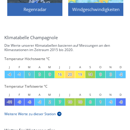
Regenradar
Windgeschwindigkeiten
Klimatabelle Champagnole
Die Werte unserer Klimatabellen basieren auf Messungen an den
Klimastationen im Zeitraum 2015 bis 2020.
Temperatur Höchstwerte °C
J
F
M
A
M
J
J
A
S
O
N
D
-4
-1
1
5
9
16
20
19
14
9
3
-2
Temperatur Tiefstwerte °C
J
F
M
A
M
J
J
A
S
O
N
D
-11
-9
-6
-2
2
7
10
10
6
1
-5
-8
Weitere Werte zu dieser Station