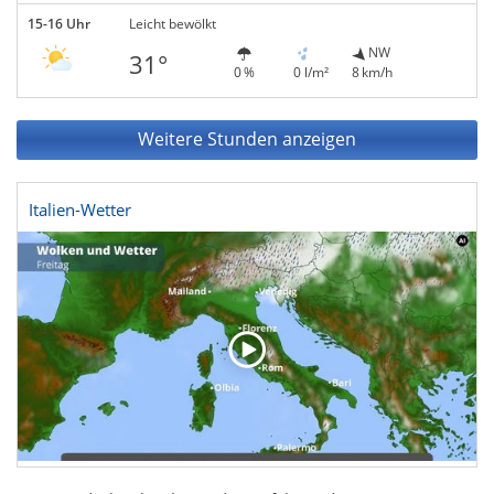
15-16 Uhr
Leicht bewölkt
NW
31°
0 %
0 l/m²
8 km/h
Weitere Stunden anzeigen
Italien-Wetter