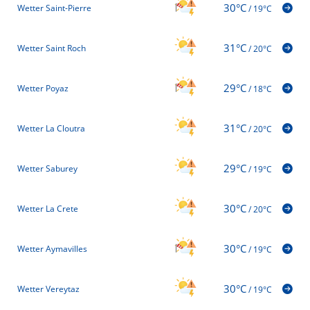
30°C
Wetter Saint-Pierre
/
19°C
31°C
Wetter Saint Roch
/
20°C
29°C
Wetter Poyaz
/
18°C
31°C
Wetter La Cloutra
/
20°C
29°C
Wetter Saburey
/
19°C
30°C
Wetter La Crete
/
20°C
30°C
Wetter Aymavilles
/
19°C
30°C
Wetter Vereytaz
/
19°C