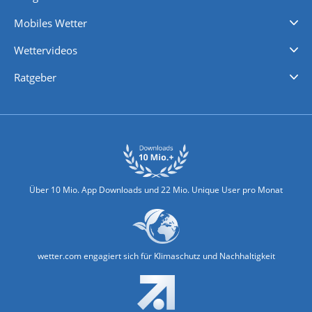
Regenradar
Windgeschwindigkeiten
Temperatur
Sonnenschein
Wassertemperatur
Mobiles Wetter
iPhone Wetter
iPad Wetter
Android Wetter
Wettervideos
Nachrichten
Deutschlandwetter
Schweizwetter
Österreichwetter
Regionalwetter
Wetter in Europa
Wetter Weltweit
Wetterlexikon
Promi-News
Ratgeber
Biowetter
Glätteindex
Reiseziel Finder
Erkältungswetter
Klima & Umwelt
Über 10 Mio. App Downloads und 22 Mio. Unique User pro Monat
wetter.com engagiert sich für Klimaschutz und Nachhaltigkeit