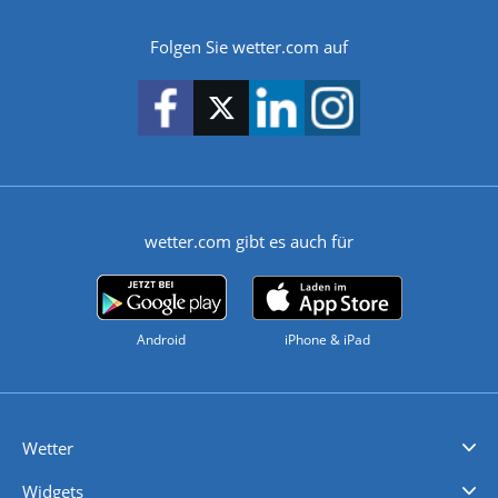
Folgen Sie wetter.com auf
wetter.com gibt es auch für
Android
iPhone & iPad
Wetter
Videovorhersagen
Kolumnen
Unwetterwarnungen
wetter.com Deutschland
wetter.com Schweiz
wetter.com Österreich
Werben
Homepage Widget
Wetter API
Wetter- und Geodaten - meteonomiqs.com
tiempo.es
meteos24.fr
ilmeteo24.it
pogoda24.pl
weather24.co.uk
Widgets