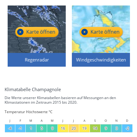
Karte öffnen
Karte öffnen
Regenradar
Windgeschwindigkeiten
Klimatabelle Champagnole
Die Werte unserer Klimatabellen basieren auf Messungen an den
Klimastationen im Zeitraum 2015 bis 2020.
Temperatur Höchstwerte °C
J
F
M
A
M
J
J
A
S
O
N
D
-4
-1
1
5
9
16
20
19
14
9
3
-2