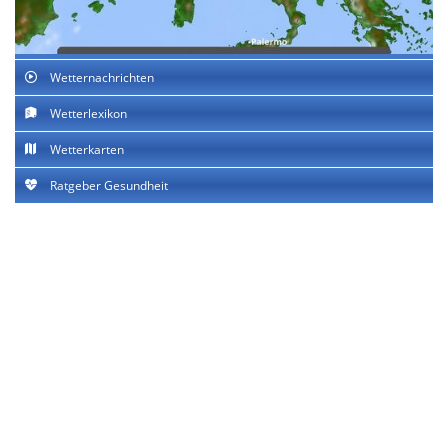
Wetternachrichten
Wetterlexikon
Wetterkarten
Ratgeber Gesundheit