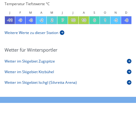
Temperatur Tiefstwerte °C
J
F
M
A
M
J
J
A
S
O
N
D
-11
-9
-6
-2
2
7
10
10
6
1
-5
-8
Weitere Werte zu dieser Station
Wetter für Wintersportler
Wetter im Skigebiet Zugspitze
Wetter im Skigebiet Kitzbühel
Wetter im Skigebiet Ischgl (Silvretta Arena)