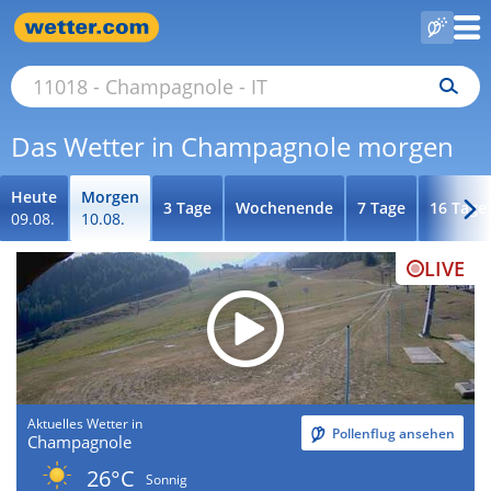
Das Wetter in Champagnole morgen
Heute
Morgen
3 Tage
Wochenende
7 Tage
16 Tage
09.08.
10.08.
LIVE
Aktuelles Wetter in
Pollenflug ansehen
Champagnole
26°C
Sonnig