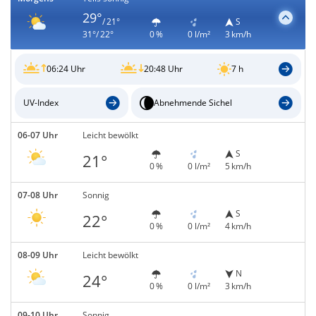
29°
/ 21°
S
31°/ 22°
0 %
0 l/m²
3 km/h
06:24 Uhr
20:48 Uhr
7 h
UV-Index
Abnehmende Sichel
06-07 Uhr
Leicht bewölkt
S
21°
0 %
0 l/m²
5 km/h
07-08 Uhr
Sonnig
S
22°
0 %
0 l/m²
4 km/h
08-09 Uhr
Leicht bewölkt
N
24°
0 %
0 l/m²
3 km/h
09-10 Uhr
Sonnig