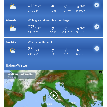
31°
/ 29°
NW
34°/ 31°
10 %
0 l/m²
9 km/h
Abends
Wolkig, vereinzelt leichter Regen
27°
/ 24°
NW
29°/ 26°
50 %
0,1 l/m²
5 km/h
Nachts
Wechselnd bewölkt
23°
/ 21°
S
24°/ 22°
0 %
0 l/m²
6 km/h
Italien-Wetter