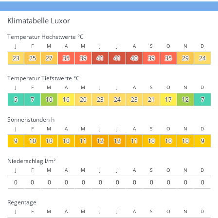
Klimatabelle Luxor
Temperatur Höchstwerte °C
J
F
M
A
M
J
J
A
S
O
N
D
23
25
27
35
39
41
41
40
39
35
29
24
Temperatur Tiefstwerte °C
J
F
M
A
M
J
J
A
S
O
N
D
5
7
10
16
20
23
24
23
21
17
12
7
Sonnenstunden h
J
F
M
A
M
J
J
A
S
O
N
D
9
10
10
10
11
12
12
11
10
10
10
9
Niederschlag l/m²
J
F
M
A
M
J
J
A
S
O
N
D
0
0
0
0
0
0
0
0
0
0
0
0
Regentage
J
F
M
A
M
J
J
A
S
O
N
D