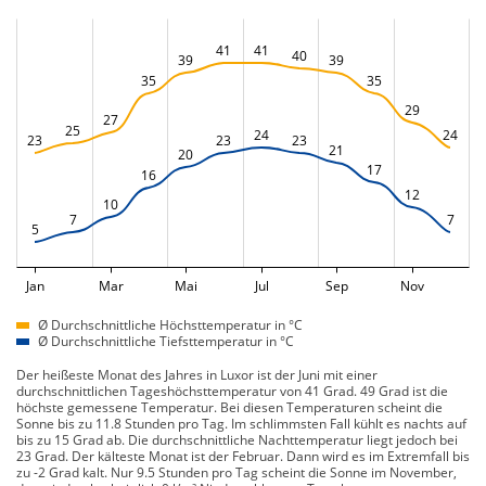
41
41
40
39
39
35
35
29
27
25
24
24
23
23
23
21
20
17
16
12
10
7
7
5
Jan
Mar
Mai
Jul
Sep
Nov
Ø Durchschnittliche Höchsttemperatur in °C
Ø Durchschnittliche Tiefsttemperatur in °C
Der heißeste Monat des Jahres in Luxor ist der Juni mit einer
durchschnittlichen Tageshöchsttemperatur von 41 Grad. 49 Grad ist die
höchste gemessene Temperatur. Bei diesen Temperaturen scheint die
Sonne bis zu 11.8 Stunden pro Tag. Im schlimmsten Fall kühlt es nachts auf
bis zu 15 Grad ab. Die durchschnittliche Nachttemperatur liegt jedoch bei
23 Grad. Der kälteste Monat ist der Februar. Dann wird es im Extremfall bis
zu -2 Grad kalt. Nur 9.5 Stunden pro Tag scheint die Sonne im November,