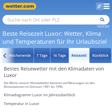
ANZEIGE
Beste Reisezeit Luxor: Wetter, Klima
und Temperaturen für Ihr Urlaubsziel
ge
Wochenende
7 Tage
16 Tage
Reisezeit
Rückblick
Bestes Reisewetter mit den Klimadaten von
Luxor
Die Werte unserer Klimatabellen basieren auf Messungen an den
Klimastationen im Zeitraum 1961 bis 1990.
Klimadiagramm Luxor im Jahresüberblick
Temperatur in Luxor