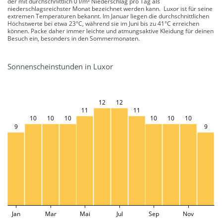
der mit durchschnittlich 0 l/m² Niederschlag pro Tag als
niederschlagsreichster Monat bezeichnet werden kann. Luxor ist für seine
extremen Temperaturen bekannt. Im Januar liegen die durchschnittlichen
Höchstwerte bei etwa 23°C, während sie im Juni bis zu 41°C erreichen
können. Packe daher immer leichte und atmungsaktive Kleidung für deinen
Besuch ein, besonders in den Sommermonaten.
Sonnenscheinstunden in Luxor
12
12
11
11
10
10
10
10
10
10
9
9
Jan
Mar
Mai
Jul
Sep
Nov