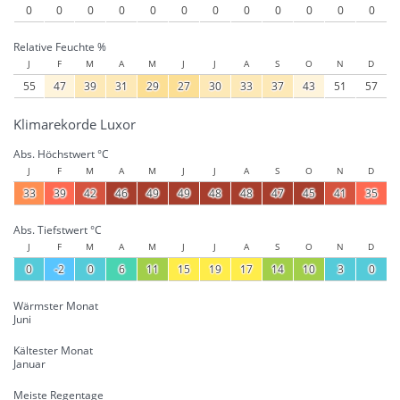
0
0
0
0
0
0
0
0
0
0
0
0
Relative Feuchte %
J
F
M
A
M
J
J
A
S
O
N
D
55
47
39
31
29
27
30
33
37
43
51
57
Klimarekorde Luxor
Abs. Höchstwert °C
J
F
M
A
M
J
J
A
S
O
N
D
33
39
42
46
49
49
48
48
47
45
41
35
Abs. Tiefstwert °C
J
F
M
A
M
J
J
A
S
O
N
D
0
-2
0
6
11
15
19
17
14
10
3
0
Wärmster Monat
Juni
Kältester Monat
Januar
Meiste Regentage