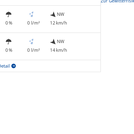
Zur Sonnenscheindauerkarte
Zur Gewitterrisi
NW
0 %
0 l/m²
12 km/h
NW
0 %
0 l/m²
14 km/h
etail