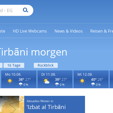
ete
HD Live Webcams
News & Videos
Reisen & Fre
 Tirbāni morgen
16 Tage
Rückblick
Mo 10.08.
Di 11.08.
Mi 12.08.
38°
27°
38°
27°
40°
28°
0 %
0 %
0 %
Aktuelles Wetter in
‘Izbat al Tirbāni