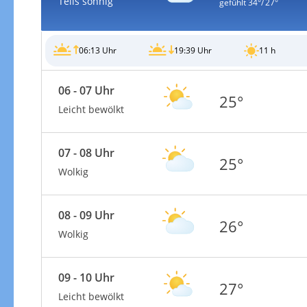
Teils sonnig
gefühlt
34°/ 27°
06:13 Uhr
19:39 Uhr
11 h
06 - 07 Uhr
Windgeschwindigkeiten
25°
Leicht bewölkt
07 - 08 Uhr
25°
Wolkig
08 - 09 Uhr
26°
Wolkig
09 - 10 Uhr
27°
Windgeschwindigkeiten in 3h
Leicht bewölkt