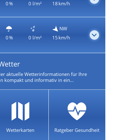
0 %
0 l/m²
18 km/h
NW
0 %
0 l/m²
15 km/h
Wetter
ier aktuelle Wetterinformationen für Ihre
n kompakt und informativ in ein...
Wetterkarten
Ratgeber Gesundheit