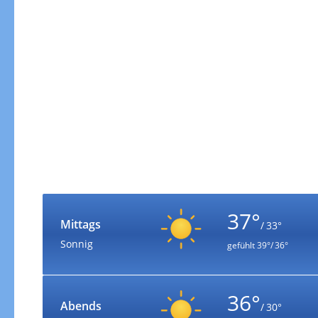
37°
Mittags
/ 33°
Sonnig
gefühlt
39°/ 36°
36°
Abends
/ 30°