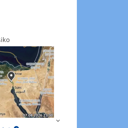
siko
Windböen
Windböen heute