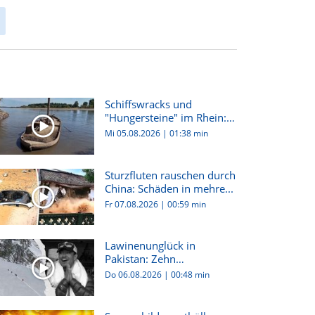
Schiffswracks und
"Hungersteine" im Rhein:
Dürre i...
Mi 05.08.2026
|
01:38 min
Sturzfluten rauschen durch
China: Schäden in mehre...
Fr 07.08.2026
|
00:59 min
Lawinenunglück in
Pakistan: Zehn
Bergsteiger:innen...
Do 06.08.2026
|
00:48 min