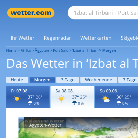
Ihr Wetter
Regenradar
Wetterkarten
Skigebi
Home
Afrika
Ägypten
Port Said
‘Izbat al Tirbāni
Morgen
Das Wetter in ‘Izbat al
Heute
Morgen
3 Tage
Wochenende
7 Tage
Fr 07.08.
Sa 08.08.
So 09.08.
37°
26°
37°
25°
36°
25°
0 %
0 %
0 %
Ägypten-Wetter