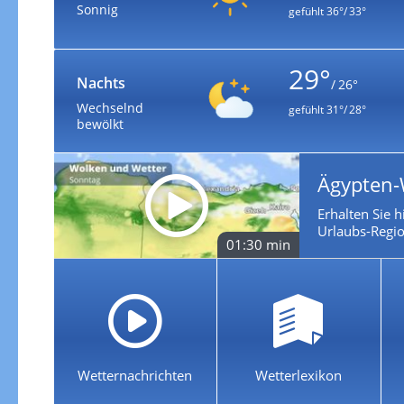
Sonnig
gefühlt
36°/ 33°
29°
Nachts
/ 26°
Wechselnd
gefühlt
31°/ 28°
bewölkt
Ägypten-
Erhalten Sie h
Urlaubs-Regio
01:30 min
Wetternachrichten
Wetterlexikon