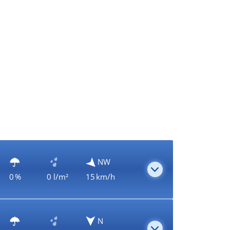
NW
0 %
0 l/m²
15 km/h
N