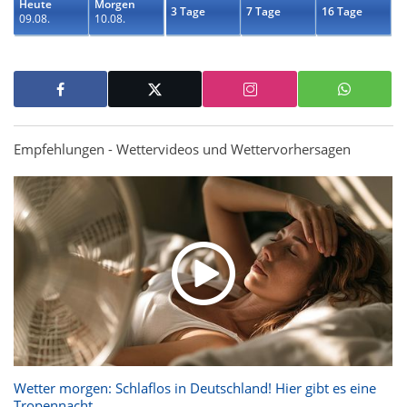
Heute
Morgen
3 Tage
7 Tage
16 Tage
09.08.
10.08.
Empfehlungen - Wettervideos und Wettervorhersagen
Wetter morgen: Schlaflos in Deutschland! Hier gibt es eine
Tropennacht