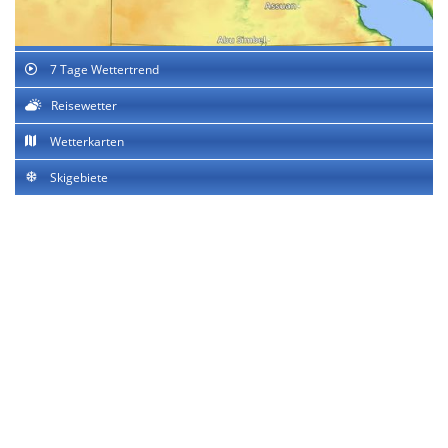
7 Tage Wettertrend
Reisewetter
Wetterkarten
Skigebiete