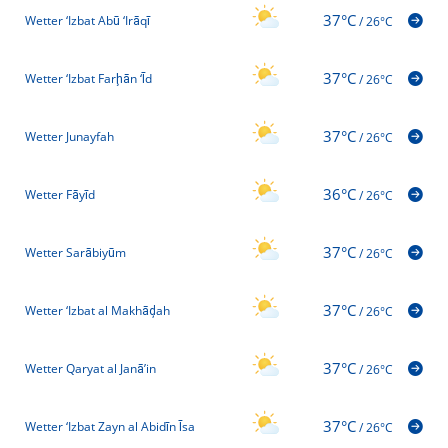
37°C
Wetter ‘Izbat Abū ‘Irāqī
/
26°C
37°C
Wetter ‘Izbat Farḩān ‘Īd
/
26°C
37°C
Wetter Junayfah
/
26°C
36°C
Wetter Fāyīd
/
26°C
37°C
Wetter Sarābiyūm
/
26°C
37°C
Wetter ‘Izbat al Makhāḑah
/
26°C
37°C
Wetter Qaryat al Janā’in
/
26°C
37°C
Wetter ‘Izbat Zayn al Abidīn Īsa
/
26°C