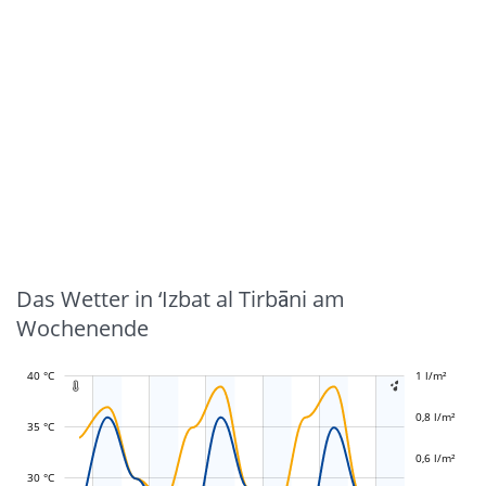
Das Wetter in ‘Izbat al Tirbāni am
Wochenende
40 °C
-0,4 l/m²
-0,2 l/m²
1 l/m²
1,2 l/m²


0,8 l/m²
35 °C
0,6 l/m²
L
L
30 °C