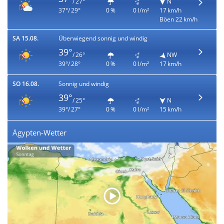
/ 27°
N
37°/ 29°
0 %
0 l/m²
17 km/h
Böen 22 km/h
SA 15.08.
Überwiegend sonnig und windig
39°
/ 26°
NW
39°/ 28°
0 %
0 l/m²
17 km/h
SO 16.08.
Sonnig und windig
39°
/ 25°
N
39°/ 27°
0 %
0 l/m²
15 km/h
Ägypten-Wetter