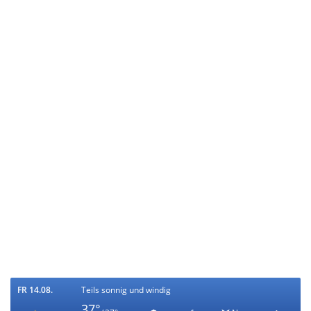
FR 14.08.
Teils sonnig und windig
37°