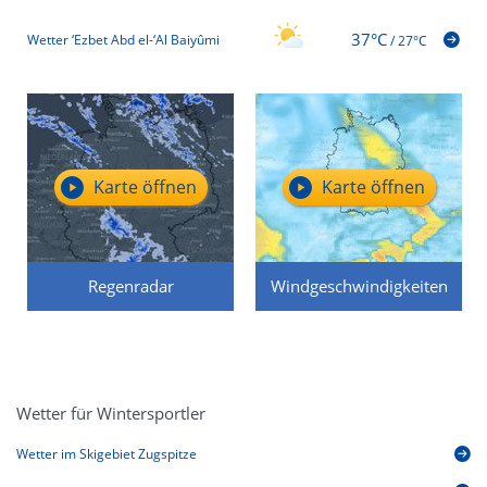
37°C
Wetter ‘Ezbet Abd el-‘Al Baiyûmi
/
27°C
Karte öffnen
Karte öffnen
Regenradar
Windgeschwindigkeiten
Wetter für Wintersportler
Wetter im Skigebiet Zugspitze