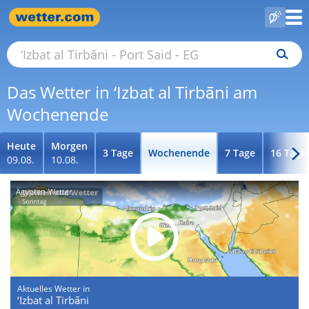
Das Wetter in ‘Izbat al Tirbāni am
Wochenende
Heute
Morgen
3 Tage
Wochenende
7 Tage
16 Tage
09.08.
10.08.
Ägypten-Wetter
Aktuelles Wetter in
‘Izbat al Tirbāni