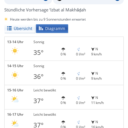
Stündliche Vorhersage ‘Izbat al Makhāḑah
Heute werden bis zu 9 Sonnenstunden erwartet
Übersicht
Diagramm
13-14 Uhr
Sonnig
N
35°
0 %
0 l/m²
9 km/h
14-15 Uhr
Sonnig
N
36°
0 %
0 l/m²
9 km/h
15-16 Uhr
Leicht bewölkt
N
37°
0 %
0 l/m²
11 km/h
16-17 Uhr
Leicht bewölkt
N
37°
0 %
0 l/m²
16 km/h