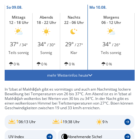
So
09.08.
Mo
10.08.
Mittags
Abends
Nachts
Morgens
12 - 18 Uhr
18 - 22 Uhr
22 - 06 Uhr
06 - 12 Uhr
37°
34°
29°
34°
/ 34°
/ 30°
/ 27°
/ 26°
Teils sonnig
Sonnig
Klar
Teils sonnig
0 %
0 %
0 %
0 %
mehr Wetterinfos heute
In ‘Izbat al Makhāḑah gibt es vormittags und auch am Nachmittag lockere
Bewölkung bei Temperaturen von 26 bis 37°C. Am Abend ist es in ‘Izbat al
Makhāḑah wolkenlos bei Werten von 30 bis zu 34°C. In der Nacht gibt es
einen wolkenlosen Himmel bei Tiefsttemperaturen von 27°C. Böen können
Geschwindigkeiten zwischen 19 und 33 km/h erreichen.
06:13 Uhr
19:38 Uhr
9 h
UV-Index
Abnehmende Sichel