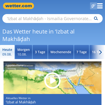
Das Wetter heute in ‘Izbat al
Makhāḑah
Heute
Morgen
3 Tage
Wochenende
7 Tage
16 Tage
09.08.
10.08.
Ägypten-Wetter
Aktuelles Wetter in
‘Izbat al Makhāḑah