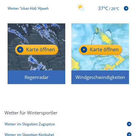
37°C
Wetter ‘Izbat Abū ‘Aţwah
/
26°C
Karte öffnen
Karte öffnen
Regenradar
Windgeschwindigkeiten
Wetter für Wintersportler
Wetter im Skigebiet Zugspitze
Wetter im Skigebiet Kitzbühel