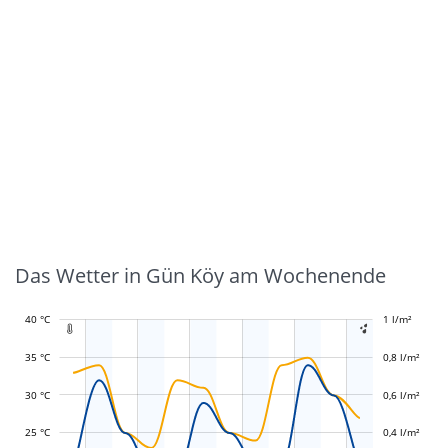
Das Wetter in Gün Köy am Wochenende
40 °C
-0,4 l/m²
-0,2 l/m²
1 l/m²
1,2 l/m²


35 °C
0,8 l/m²
30 °C
0,6 l/m²
L
L
25 °C
0,4 l/m²