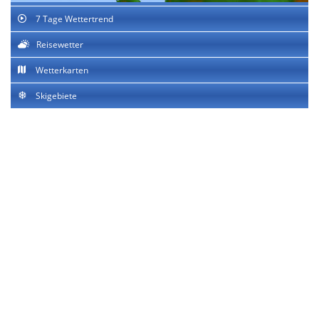
7 Tage Wettertrend
Reisewetter
Wetterkarten
Skigebiete