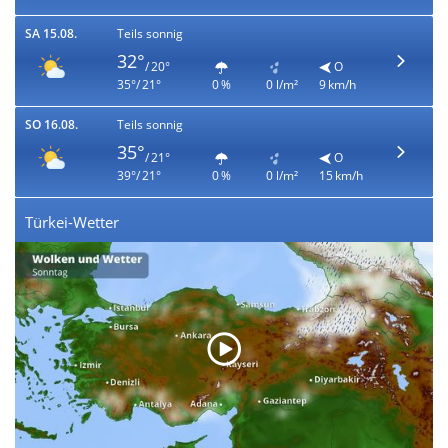
SA 15.08.
Teils sonnig
32°
/ 20°
O
35°/ 21°
0 %
0 l/m²
9 km/h
SO 16.08.
Teils sonnig
35°
/ 21°
O
39°/ 21°
0 %
0 l/m²
15 km/h
Türkei-Wetter