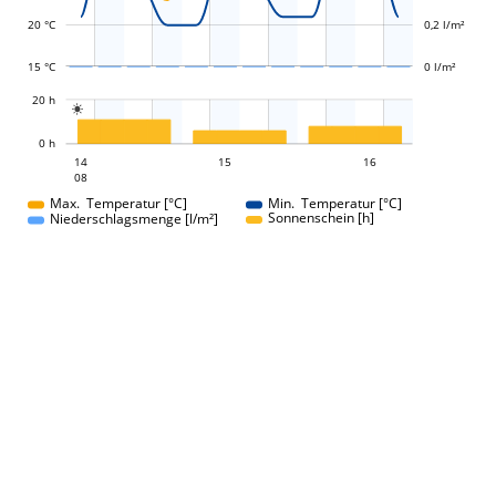
20 °C
0,2 l/m²
15 °C
0 l/m²
L
20 h

L
0 h
15
16
14
15
14
16
08
08
Max. Temperatur [°C]
Min. Temperatur [°C]
Sonnenschein [h]
Niederschlagsmenge [l/m²]