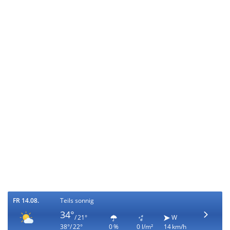
FR 14.08.
Teils sonnig
34°
/ 21°
W
38°/ 22°
0 %
0 l/m²
14 km/h