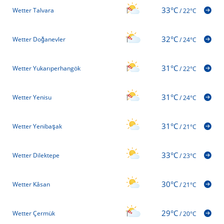
33°C
Wetter Talvara
/
22°C
32°C
Wetter Doğanevler
/
24°C
31°C
Wetter Yukarıperhangök
/
22°C
31°C
Wetter Yenisu
/
24°C
31°C
Wetter Yenibaşak
/
21°C
33°C
Wetter Dilektepe
/
23°C
30°C
Wetter Kâsan
/
21°C
29°C
Wetter Çermük
/
20°C