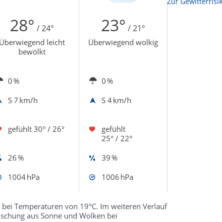
Zur Sonnenscheindauerkarte
Zur Gewitterrisi
28°
23°
/ 24°
/ 21°
Überwiegend leicht
Überwiegend wolkig
bewölkt
0 %
0 %
S
7 km/h
S
4 km/h
gefühlt
30° / 26°
gefühlt
25° / 22°
26 %
39 %
1004 hPa
1006 hPa
bei Temperaturen von 19°C. Im weiteren Verlauf
Mischung aus Sonne und Wolken bei