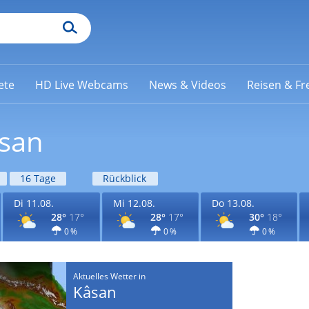
ete
HD Live Webcams
News & Videos
Reisen & Fre
âsan
16 Tage
Rückblick
Di 11.08.
Mi 12.08.
Do 13.08.
28°
17°
28°
17°
30°
18°
0 %
0 %
0 %
Aktuelles Wetter in
Kâsan