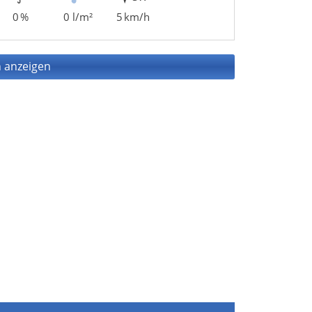
0 %
0 l/m²
5 km/h
 anzeigen