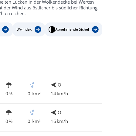
 selten Lücken in der Wolkendecke bei Werten
der Wind aus östlicher bis südlicher Richtung.
h erreichen.
UV-Index
Abnehmende Sichel
O
0 %
0 l/m²
14 km/h
O
0 %
0 l/m²
16 km/h