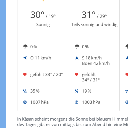
Zur Windgeschwindigkeitenkarte
30°
31°
/ 19°
/ 29°
Sonnig
Teils sonnig und windig
0 %
0 %
O
11 km/h
S
18 km/h
Böen 42 km/h
gefühlt
33° / 20°
gefühlt
34° / 31°
35 %
19 %
1007 hPa
1003 hPa
In Kâsan scheint morgens die Sonne bei blauem Himmel 
des Tages gibt es von mittags bis zum Abend hin eine 