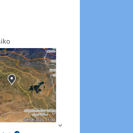
siko
Windböen
Windböen heute