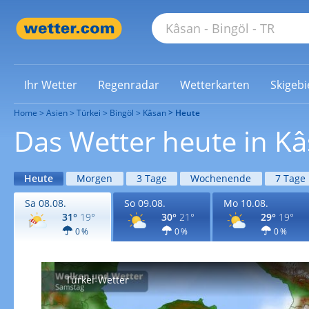
Ihr Wetter
Regenradar
Wetterkarten
Skigebi
Home
Asien
Türkei
Bingöl
Kâsan
Heute
Das Wetter heute in K
Heute
Morgen
3 Tage
Wochenende
7 Tage
Sa 08.08.
So 09.08.
Mo 10.08.
31°
19°
30°
21°
29°
19°
0 %
0 %
0 %
Türkei-Wetter