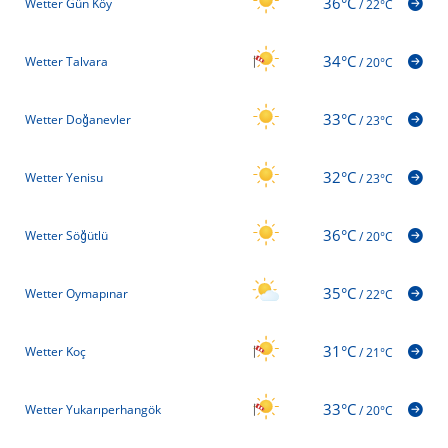
36°C
Wetter Gün Köy
/
22°C
34°C
Wetter Talvara
/
20°C
33°C
Wetter Doğanevler
/
23°C
32°C
Wetter Yenisu
/
23°C
36°C
Wetter Söğütlü
/
20°C
35°C
Wetter Oymapınar
/
22°C
31°C
Wetter Koç
/
21°C
33°C
Wetter Yukarıperhangök
/
20°C