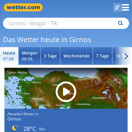
Das Wetter heute in Girnos
Heute
Morgen
3 Tage
Wochenende
7 Tage
16 Tage
07.08.
08.08.
Türkei-Wetter
Aktuelles Wetter in
Girnos
28°C
Klar