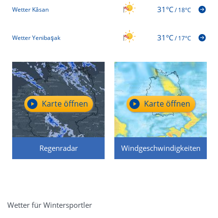
31°C
Wetter Kâsan
/
18°C
31°C
Wetter Yenibaşak
/
17°C
Karte öffnen
Karte öffnen
Regenradar
Windgeschwindigkeiten
Wetter für Wintersportler