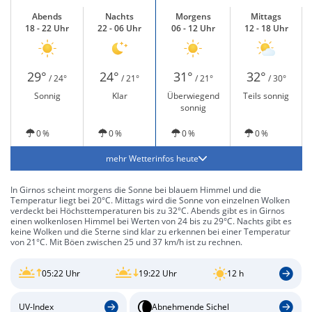
Abends
Nachts
Morgens
Mittags
18 - 22 Uhr
22 - 06 Uhr
06 - 12 Uhr
12 - 18 Uhr
29°
24°
31°
32°
/ 24°
/ 21°
/ 21°
/ 30°
Sonnig
Klar
Überwiegend
Teils sonnig
sonnig
0 %
0 %
0 %
0 %
mehr Wetterinfos heute
In Girnos scheint morgens die Sonne bei blauem Himmel und die
Temperatur liegt bei 20°C. Mittags wird die Sonne von einzelnen Wolken
verdeckt bei Höchsttemperaturen bis zu 32°C. Abends gibt es in Girnos
einen wolkenlosen Himmel bei Werten von 24 bis zu 29°C. Nachts gibt es
keine Wolken und die Sterne sind klar zu erkennen bei einer Temperatur
von 21°C. Mit Böen zwischen 25 und 37 km/h ist zu rechnen.
05:22 Uhr
19:22 Uhr
12 h
UV-Index
Abnehmende Sichel