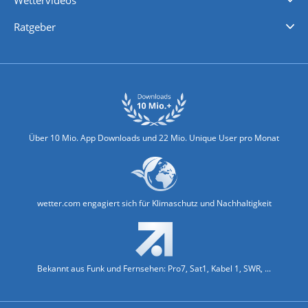
Wettervideos
Nachrichten
Deutschlandwetter
Schweizwetter
Österreichwetter
Regionalwetter
Wetter in Europa
Wetter Weltweit
Wetterlexikon
Promi-News
Ratgeber
Biowetter
Glätteindex
Reiseziel Finder
Erkältungswetter
Klima & Umwelt
Über 10 Mio. App Downloads und 22 Mio. Unique User pro Monat
wetter.com engagiert sich für Klimaschutz und Nachhaltigkeit
Bekannt aus Funk und Fernsehen: Pro7, Sat1, Kabel 1, SWR, ...