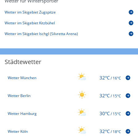
Wetter für Wintersportler
Wetter im Skigebiet Zugspitze
Wetter im Skigebiet Kitzbühel
Wetter im Skigebiet Ischgl (Silvretta Arena)
Städtewetter
32°C
Wetter München
/
16°C
32°C
Wetter Berlin
/
15°C
30°C
Wetter Hamburg
/
15°C
32°C
Wetter Köln
/
18°C