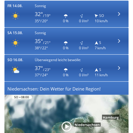
FR 14.08.
Sonnig
32°
/ 19°
SO
35°/ 20°
0 %
0 l/m²
10 km/h
SA 15.08.
Sonnig
35°
/ 21°
S
38°/ 22°
0 %
0 l/m²
7 km/h
SO 16.08.
Überwiegend leicht bewölkt
37°
/ 23°
S
37°/ 24°
0 %
0 l/m²
11 km/h
Niedersachsen: Dein Wetter für Deine Region!