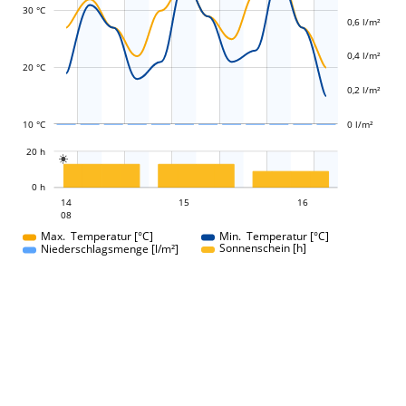
30 °C
0,6 l/m²
L
L
0,4 l/m²
20 °C
0,2 l/m²
10 °C
0 l/m²
L
20 h

L
0 h
15
16
14
15
14
16
08
08
Max. Temperatur [°C]
Min. Temperatur [°C]
Sonnenschein [h]
Niederschlagsmenge [l/m²]