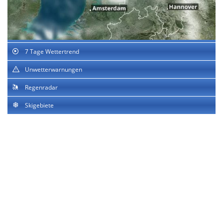
7 Tage Wettertrend
Unwetterwarnungen
Regenradar
Skigebiete