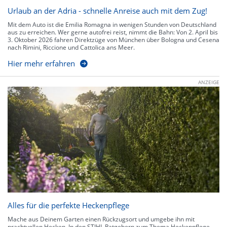
Urlaub an der Adria - schnelle Anreise auch mit dem Zug!
Mit dem Auto ist die Emilia Romagna in wenigen Stunden von Deutschland
aus zu erreichen. Wer gerne autofrei reist, nimmt die Bahn: Von 2. April bis
3. Oktober 2026 fahren Direktzüge von München über Bologna und Cesena
nach Rimini, Riccione und Cattolica ans Meer.
Hier mehr erfahren
ANZEIGE
Alles für die perfekte Heckenpflege
Mache aus Deinem Garten einen Rückzugsort und umgebe ihn mit
prachtvollen Hecken. In den STIHL Ratgebern zum Thema Heckenpflege