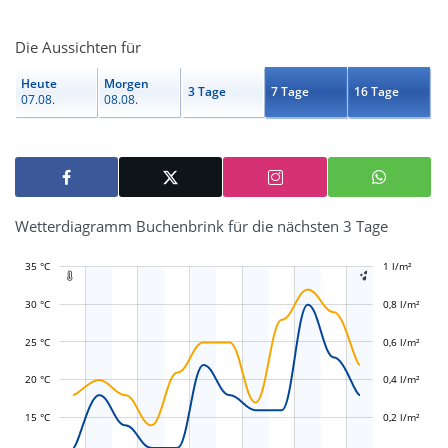
Die Aussichten für
Heute
Morgen
3 Tage
7 Tage
16 Tage
07.08.
08.08.
Wetterdiagramm Buchenbrink für die nächsten 3 Tage
35 °C
-0,4 l/m²
-0,2 l/m²
1 l/m²
1,2 l/m²


30 °C
0,8 l/m²
25 °C
0,6 l/m²
L
L
20 °C
0,4 l/m²
15 °C
0,2 l/m²