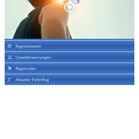
Regionalwetter
Unwetterwarnungen
Regenradar
Aktueller Pollenflug