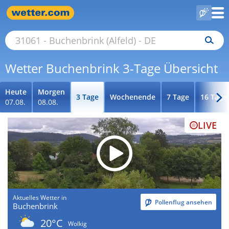
Wetter Buchenbrink 3-Tage Übersicht
Heute
Morgen
3 Tage
Wochenende
7 Tage
16 Tage
07.08.
08.08.
LIVE
Aktuelles Wetter in
Pollenflug ansehen
Buchenbrink
20°C
Wolkig