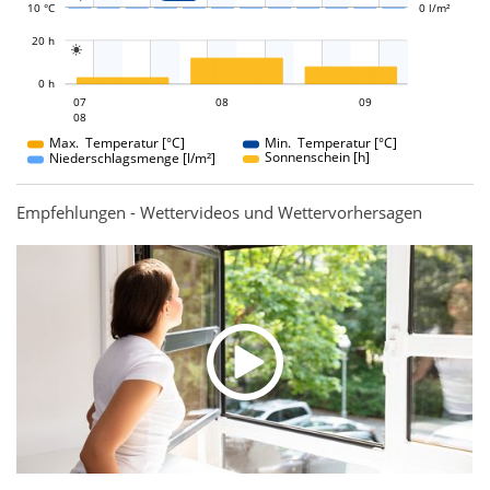
10 °C
0 l/m²
L
20 h

L
0 h
08
09
07
08
07
09
08
08
Max. Temperatur [°C]
Min. Temperatur [°C]
Sonnenschein [h]
Niederschlagsmenge [l/m²]
Empfehlungen - Wettervideos und Wettervorhersagen