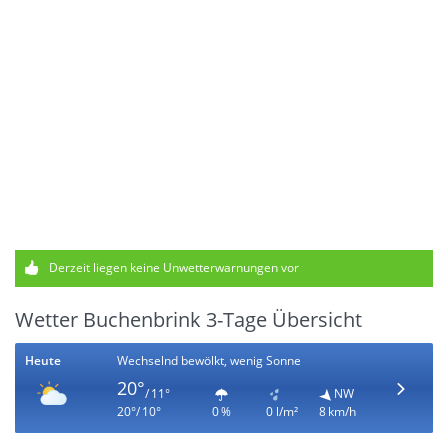
Derzeit liegen keine Unwetterwarnungen vor
Wetter Buchenbrink 3-Tage Übersicht
Heute
Wechselnd bewölkt, wenig Sonne
20°
/ 11°
NW
20°/ 10°
0 %
0 l/m²
8 km/h