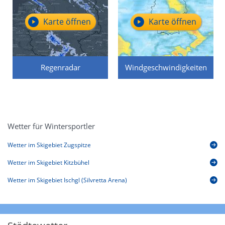
Karte öffnen
Karte öffnen
Regenradar
Windgeschwindigkeiten
Wetter für Wintersportler
Wetter im Skigebiet Zugspitze
Wetter im Skigebiet Kitzbühel
Wetter im Skigebiet Ischgl (Silvretta Arena)