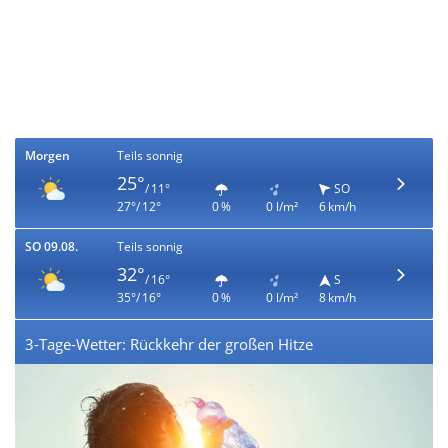
Morgen
Teils sonnig
25°
/ 11°
SO
27°/ 12°
0 %
0 l/m²
6 km/h
SO 09.08.
Teils sonnig
32°
/ 16°
S
35°/ 16°
0 %
0 l/m²
8 km/h
3-Tage-Wetter: Rückkehr der großen Hitze