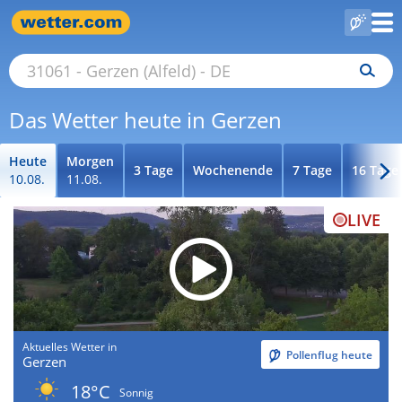
Das Wetter heute in Gerzen
Heute
Morgen
3 Tage
Wochenende
7 Tage
16 Tage
10.08.
11.08.
LIVE
Aktuelles Wetter in
Pollenflug heute
Gerzen
18°C
Sonnig