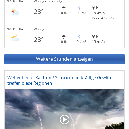
17-18 Uhr
Wolkig und windig
N
23°
0 %
0 l/m²
18 km/h
Böen 42 km/h
18-19 Uhr
Wolkig
N
23°
0 %
0 l/m²
15 km/h
Weitere Stunden anzeigen
Wetter heute: Kaltfront! Schauer und kräftige Gewitter
treffen diese Regionen