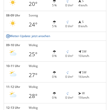
S
20°
5 %
0 l/m²
4 km/h
08-09 Uhr
Sonnig
S
24°
5 %
0 l/m²
8 km/h
Wetter-Update: jetzt ansehen
09-10 Uhr
Wolkig
SW
25°
0 %
0 l/m²
10 km/h
10-11 Uhr
Wolkig
SW
27°
0 %
0 l/m²
16 km/h
11-12 Uhr
Wolkig
W
28°
0 %
0 l/m²
19 km/h
12-13 Uhr
Wolkig