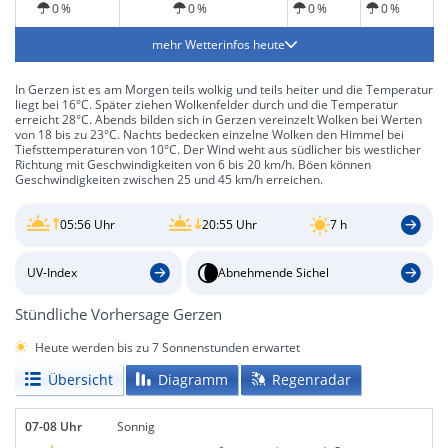
0 %
0 %
0 %
0 %
mehr Wetterinfos heute
In Gerzen ist es am Morgen teils wolkig und teils heiter und die Temperatur
liegt bei 16°C. Später ziehen Wolkenfelder durch und die Temperatur
erreicht 28°C. Abends bilden sich in Gerzen vereinzelt Wolken bei Werten
von 18 bis zu 23°C. Nachts bedecken einzelne Wolken den Himmel bei
Tiefsttemperaturen von 10°C. Der Wind weht aus südlicher bis westlicher
Richtung mit Geschwindigkeiten von 6 bis 20 km/h. Böen können
Geschwindigkeiten zwischen 25 und 45 km/h erreichen.
05:56 Uhr
20:55 Uhr
7 h
UV-Index
Abnehmende Sichel
Stündliche Vorhersage Gerzen
Heute werden bis zu 7 Sonnenstunden erwartet
Übersicht
Diagramm
Regenradar
07-08 Uhr
Sonnig