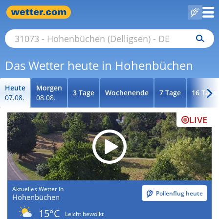
Das Wetter heute in Hohenbüchen
Heute
Morgen
3 Tage
Wochenende
7 Tage
16 Tage
07.08.
08.08.
LIVE
Aktuelles Wetter in
Pollenflug heute
Hohenbüchen
15°C
Leicht bewölkt