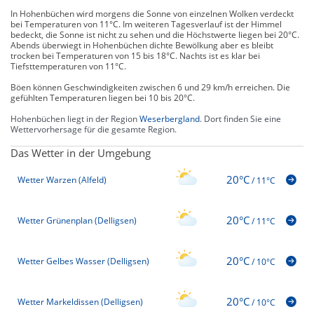
In Hohenbüchen wird morgens die Sonne von einzelnen Wolken verdeckt
bei Temperaturen von 11°C. Im weiteren Tagesverlauf ist der Himmel
bedeckt, die Sonne ist nicht zu sehen und die Höchstwerte liegen bei 20°C.
Abends überwiegt in Hohenbüchen dichte Bewölkung aber es bleibt
trocken bei Temperaturen von 15 bis 18°C. Nachts ist es klar bei
Tiefsttemperaturen von 11°C.
Böen können Geschwindigkeiten zwischen 6 und 29 km/h erreichen. Die
gefühlten Temperaturen liegen bei 10 bis 20°C.
Hohenbüchen liegt in der Region
Weserbergland
. Dort finden Sie eine
Wettervorhersage für die gesamte Region.
Das Wetter in der Umgebung
20°C
Wetter Warzen (Alfeld)
/
11°C
20°C
Wetter Grünenplan (Delligsen)
/
11°C
20°C
Wetter Gelbes Wasser (Delligsen)
/
10°C
20°C
Wetter Markeldissen (Delligsen)
/
10°C