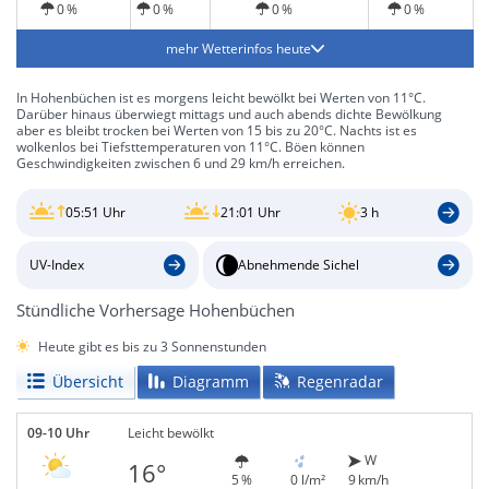
0 %
0 %
0 %
0 %
mehr Wetterinfos heute
In Hohenbüchen ist es morgens leicht bewölkt bei Werten von 11°C.
Darüber hinaus überwiegt mittags und auch abends dichte Bewölkung
aber es bleibt trocken bei Werten von 15 bis zu 20°C. Nachts ist es
wolkenlos bei Tiefsttemperaturen von 11°C. Böen können
Geschwindigkeiten zwischen 6 und 29 km/h erreichen.
05:51 Uhr
21:01 Uhr
3 h
UV-Index
Abnehmende Sichel
Stündliche Vorhersage Hohenbüchen
Heute gibt es bis zu 3 Sonnenstunden
Übersicht
Diagramm
Regenradar
09-10 Uhr
Leicht bewölkt
W
16°
5 %
0 l/m²
9 km/h