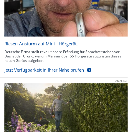
Riesen-Ansturm auf Mini - Hörgerät.
Deutsche Firma stellt revolutionäre Erfindung für Sprachverstehen vor.
Das ist der Grund, warum Männer über 55 Hörgeräte zugunsten dieses
neuen Geräts aufgeben.
Jetzt Verfügbarkeit in Ihrer Nähe prüfen
ANZEIGE