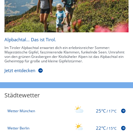
Alpbachtal… Das ist Tirol.
Im Tiroler Alpbachtal erwartet dich ein erlebnisreicher Sommer:
Majestätische Gipfel, faszinierende Klammen, funkelnde Seen. Umrahmt
von den grünen Grasbergen der Kitzbüheler Alpen ist das Alpbachtal ein
Geheimtipp für große und kleine Gipfelstürmer.
Jetzt entdecken
Städtewetter
25°C
Wetter München
/
17°C
22°C
Wetter Berlin
/
15°C