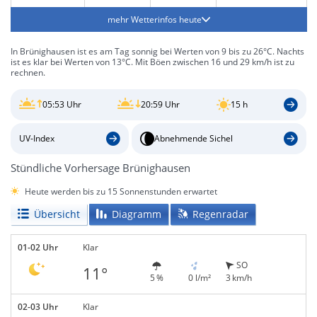
mehr Wetterinfos heute
In Brünighausen ist es am Tag sonnig bei Werten von 9 bis zu 26°C. Nachts
ist es klar bei Werten von 13°C. Mit Böen zwischen 16 und 29 km/h ist zu
rechnen.
05:53 Uhr
20:59 Uhr
15 h
UV-Index
Abnehmende Sichel
Stündliche Vorhersage Brünighausen
Heute werden bis zu 15 Sonnenstunden erwartet
Übersicht
Diagramm
Regenradar
01-02 Uhr
Klar
SO
11°
5 %
0 l/m²
3 km/h
02-03 Uhr
Klar