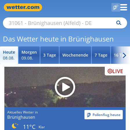
Das Wetter heute in Brünighausen
Heute
Morgen
3 Tage
Wochenende
7 Tage
16 Tage
08.08.
09.08.
LIVE
Aktuelles Wetter in
Pollenflug heute
Brünighausen
11°C
Klar