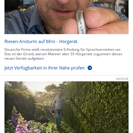
Riesen-Ansturm auf Mini - Hörgerät.
Deutsche Firma stellt revolutionäre Erfindung für Sprachverstehen vor.
Das ist der Grund, warum Männer über 55 Hörgeräte zugunsten dieses
neuen Geräts aufgeben.
Jetzt Verfügbarkeit in Ihrer Nähe prüfen
ANZEIGE