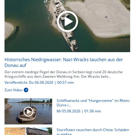
Historisches Niedrigwasser: Nazi-Wracks tauchen aus der
Donau auf
Der extrem niedrige Pegel der Donau in Serbien legt rund 20 deutsche
Kriegsschiffe aus dem Zweiten Weltkrieg frei. Die Wracks behi...
Veröffentlicht: Do 06.08.2026 | 00:57 min
Zum Video
Schiffswracks und "Hungersteine" im Rhein:
Dürre i...
Mi 05.08.2026
|
01:38 min
Sturzfluten rauschen durch China: Schäden
in mehre...