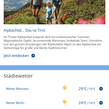
Alpbachtal… Das ist Tirol.
Im Tiroler Alpbachtal erwartet dich ein erlebnisreicher Sommer:
Majestätische Gipfel, faszinierende Klammen, funkelnde Seen. Umrahmt
von den grünen Grasbergen der Kitzbüheler Alpen ist das Alpbachtal ein
Geheimtipp für große und kleine Gipfelstürmer.
Jetzt entdecken
Städtewetter
29°C
Wetter München
/
15°C
24°C
Wetter Berlin
/
14°C