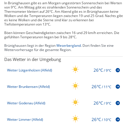
In Brünighausen gibt es am Morgen ungestörten Sonnenschein bei Werten
von 9°C. Am Mittag gibt es strahlenden Sonnenschein und das
Thermometer klettert auf 26°C. Am Abend gibt es in Brünighausen keine
Wolken und die Temperaturen liegen zwischen 19 und 25 Grad. Nachts gibt
es keine Wolken und die Sterne sind klar zu erkennen bei
Tiefsttemperaturen von 13°C.
Böen können Geschwindigkeiten zwischen 16 und 29 km/h erreichen. Die
gefühlten Temperaturen liegen bei 9 bis 28°C.
Brünighausen liegt in der Region
Weserbergland
. Dort finden Sie eine
Wettervorhersage für die gesamte Region.
Das Wetter in der Umgebung
26°C
Wetter Lütgenholzen (Alfeld)
/
9°C
26°C
Wetter Brunkensen (Alfeld)
/
11°C
26°C
Wetter Godenau (Alfeld)
/
9°C
26°C
Wetter Limmer (Alfeld)
/
10°C