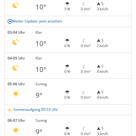
S
10°
5 %
0 l/m²
3 km/h
Wetter-Update: jetzt ansehen
03-04 Uhr
Klar
S
10°
0 %
0 l/m²
2 km/h
04-05 Uhr
Klar
S
10°
0 %
0 l/m²
4 km/h
05-06 Uhr
Sonnig
S
9°
0 %
0 l/m²
4 km/h
Sonnenaufgang 05:53 Uhr
06-07 Uhr
Sonnig
S
9°
0 %
0 l/m²
3 km/h