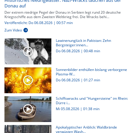
Historisches Niedrigwasser: Nazi-Wracks tauchen aus der
Donau auf
Der extrem niedrige Pegel der Donau in Serbien legt rund 20 deutsche
Kriegsschiffe aus dem Zweiten Weltkrieg frei. Die Wracks behi...
Veröffentlicht: Do 06.08.2026 | 00:57 min
Zum Video
Lawinenunglück in Pakistan: Zehn
Bergsteiger:innen...
Do 06.08.2026
|
00:48 min
Sonnenbilder enthüllen bislang verborgene
Plasma-W...
Do 06.08.2026
|
01:27 min
Schiffswracks und "Hungersteine" im Rhein:
Dürre i...
Mi 05.08.2026
|
01:38 min
Apokalyptischer Anblick: Waldbrände
verwüsten Wash...