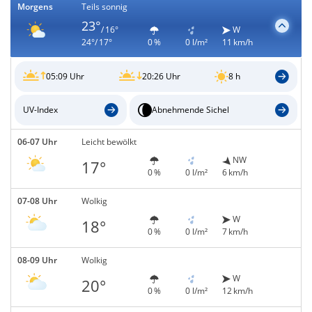
Morgens
Teils sonnig
23°
/ 16°
W
24°/ 17°
0 %
0 l/m²
11 km/h
05:09 Uhr
20:26 Uhr
8 h
UV-Index
Abnehmende Sichel
06-07 Uhr
Leicht bewölkt
NW
17°
0 %
0 l/m²
6 km/h
07-08 Uhr
Wolkig
W
18°
0 %
0 l/m²
7 km/h
08-09 Uhr
Wolkig
W
20°
0 %
0 l/m²
12 km/h