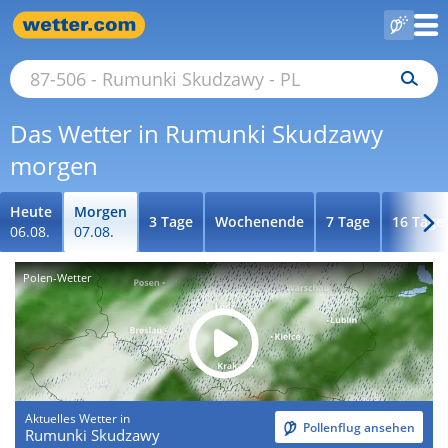
Das Wetter in Rumunki Skudzawy
morgen
Heute
Morgen
3 Tage
Wochenende
7 Tage
16 Tage
06.08.
07.08.
Polen-Wetter
Aktuelles Wetter in
Pollenflug ansehen
Rumunki Skudzawy