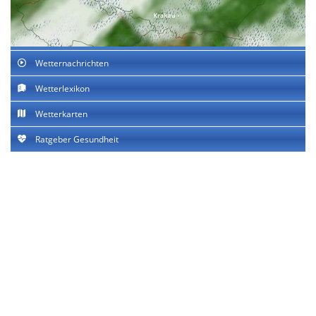
Wetternachrichten
Wetterlexikon
Wetterkarten
Ratgeber Gesundheit