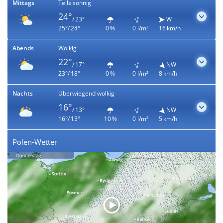
Mittags
Teils sonnig
24°
/ 23°
W
25°/ 24°
0 %
0 l/m²
16 km/h
Abends
Wolkig
22°
/ 17°
NW
23°/ 18°
0 %
0 l/m²
8 km/h
Nachts
Überwiegend wolkig
16°
/ 13°
NW
16°/ 13°
10 %
0 l/m²
5 km/h
Polen-Wetter