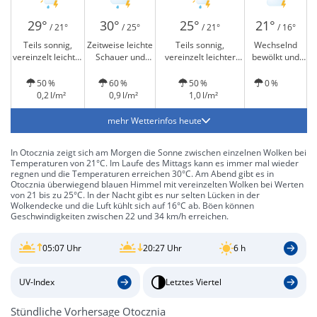
29°
30°
25°
21°
/ 21°
/ 25°
/ 21°
/ 16°
Teils sonnig,
Zeitweise leichte
Teils sonnig,
Wechselnd
vereinzelt leichter
Schauer und
vereinzelt leichter
bewölkt und
Regen und
Gewitter möglich
Regen und Gewitter
Gewitter
Gewitter möglich
möglich
möglich
50 %
60 %
50 %
0 %
0,2 l/m²
0,9 l/m²
1,0 l/m²
mehr Wetterinfos heute
In Otocznia zeigt sich am Morgen die Sonne zwischen einzelnen Wolken bei
Temperaturen von 21°C. Im Laufe des Mittags kann es immer mal wieder
regnen und die Temperaturen erreichen 30°C. Am Abend gibt es in
Otocznia überwiegend blauen Himmel mit vereinzelten Wolken bei Werten
von 21 bis zu 25°C. In der Nacht gibt es nur selten Lücken in der
Wolkendecke und die Luft kühlt sich auf 16°C ab. Böen können
Geschwindigkeiten zwischen 22 und 34 km/h erreichen.
05:07 Uhr
20:27 Uhr
6 h
UV-Index
Letztes Viertel
Stündliche Vorhersage Otocznia