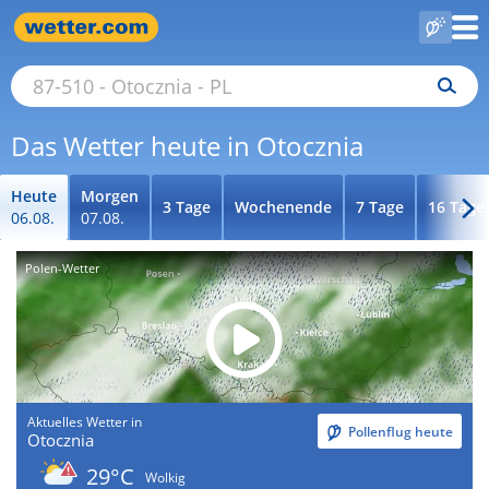
Das Wetter heute in Otocznia
Heute
Morgen
3 Tage
Wochenende
7 Tage
16 Tage
06.08.
07.08.
Polen-Wetter
Aktuelles Wetter in
Pollenflug heute
Otocznia
29°C
Wolkig