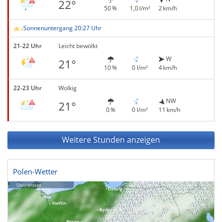
22°
50 %
1,0 l/m²
2 km/h
Sonnenuntergang 20:27 Uhr
21-22 Uhr
Leicht bewölkt
W
21°
10 %
0 l/m²
4 km/h
22-23 Uhr
Wolkig
NW
21°
0 %
0 l/m²
11 km/h
Weitere Stunden anzeigen
Polen-Wetter