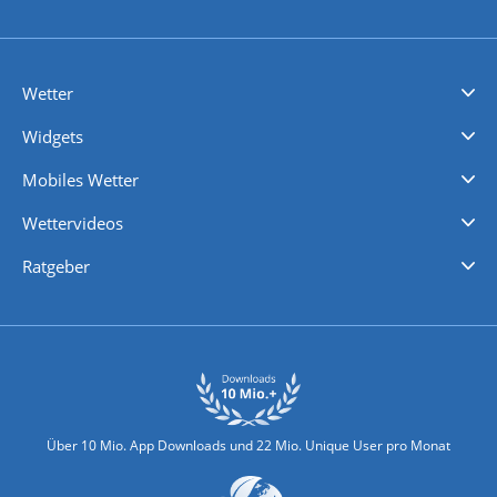
Wetter
Videovorhersagen
Kolumnen
Unwetterwarnungen
wetter.com Deutschland
wetter.com Schweiz
wetter.com Österreich
Werben
Homepage Widget
Wetter API
Wetter- und Geodaten - meteonomiqs.com
tiempo.es
meteos24.fr
ilmeteo24.it
pogoda24.pl
weather24.co.uk
Widgets
Regenradar
Windgeschwindigkeiten
Temperatur
Sonnenschein
Wassertemperatur
Mobiles Wetter
iPhone Wetter
iPad Wetter
Android Wetter
Wettervideos
Nachrichten
Deutschlandwetter
Schweizwetter
Österreichwetter
Regionalwetter
Wetter in Europa
Wetter Weltweit
Wetterlexikon
Promi-News
Ratgeber
Biowetter
Glätteindex
Reiseziel Finder
Erkältungswetter
Klima & Umwelt
Über 10 Mio. App Downloads und 22 Mio. Unique User pro Monat