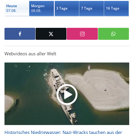
Heute
Morgen
3 Tage
7 Tage
16 Tage
07.08.
08.08.
Webvideos aus aller Welt
Historisches Niedrigwasser: Nazi-Wracks tauchen aus der