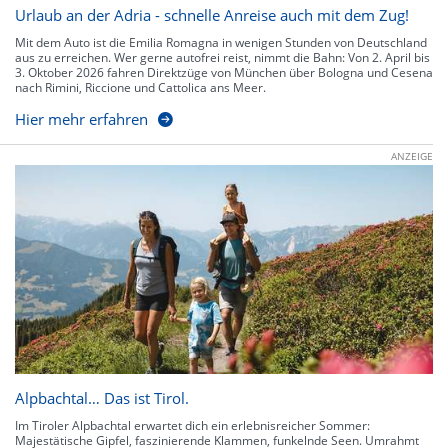
Urlaub an der Adria - schnelle Anreise auch mit dem Zug!
Mit dem Auto ist die Emilia Romagna in wenigen Stunden von Deutschland
aus zu erreichen. Wer gerne autofrei reist, nimmt die Bahn: Von 2. April bis
3. Oktober 2026 fahren Direktzüge von München über Bologna und Cesena
nach Rimini, Riccione und Cattolica ans Meer.
Hier mehr erfahren
ANZEIGE
Alpbachtal… Das ist Tirol.
Im Tiroler Alpbachtal erwartet dich ein erlebnisreicher Sommer:
Majestätische Gipfel, faszinierende Klammen, funkelnde Seen. Umrahmt