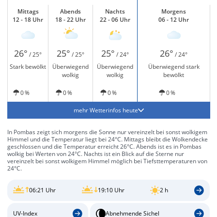
Mittags
Abends
Nachts
Morgens
12 - 18 Uhr
18 - 22 Uhr
22 - 06 Uhr
06 - 12 Uhr
26°
25°
25°
26°
/ 25°
/ 25°
/ 24°
/ 24°
Stark bewölkt
Überwiegend
Überwiegend
Überwiegend stark
wolkig
wolkig
bewölkt
0 %
0 %
0 %
0 %
mehr Wetterinfos heute
In Pombas zeigt sich morgens die Sonne nur vereinzelt bei sonst wolkigem
Himmel und die Temperatur liegt bei 24°C. Mittags bleibt die Wolkendecke
geschlossen und die Temperatur erreicht 26°C. Abends ist es in Pombas
wolkig bei Werten von 24°C. Nachts ist ein Blick auf die Sterne nur
vereinzelt bei sonst wolkigem Himmel möglich bei Tiefsttemperaturen von
24°C.
06:21 Uhr
19:10 Uhr
2 h
UV-Index
Abnehmende Sichel