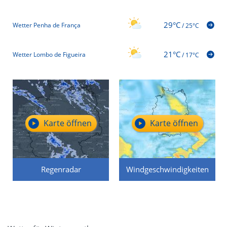
29°C
Wetter Penha de França
/
25°C
21°C
Wetter Lombo de Figueira
/
17°C
Karte öffnen
Karte öffnen
Regenradar
Windgeschwindigkeiten