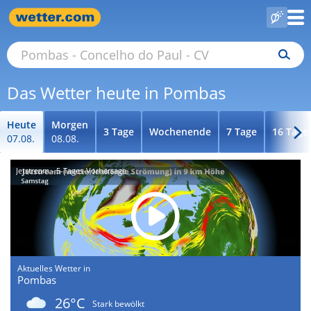
Das Wetter heute in Pombas
Heute
Morgen
3 Tage
Wochenende
7 Tage
16 Tage
07.08.
08.08.
Jetstream - 5-Tages-Vorhersage
Aktuelles Wetter in
Pombas
26°C
Stark bewölkt