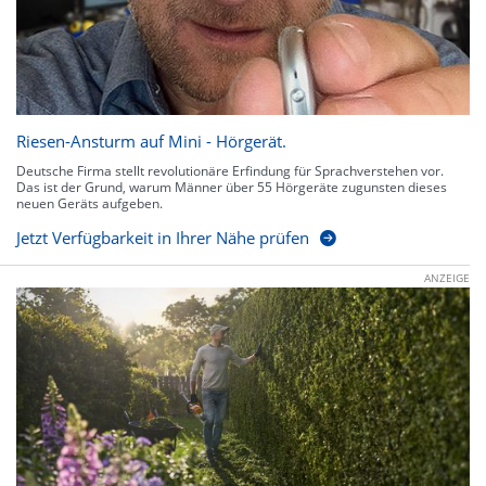
Riesen-Ansturm auf Mini - Hörgerät.
Deutsche Firma stellt revolutionäre Erfindung für Sprachverstehen vor.
Das ist der Grund, warum Männer über 55 Hörgeräte zugunsten dieses
neuen Geräts aufgeben.
Jetzt Verfügbarkeit in Ihrer Nähe prüfen
ANZEIGE