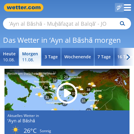
Das Wetter in ‘Ayn al Bāshā morgen
Heute
Morgen
3 Tage
Wochenende
7 Tage
16 Tage
10.08.
11.08.
Wetter am östlichen Mittelmeer
Aktuelles Wetter in
‘Ayn al Bāshā
26°C
Sonnig