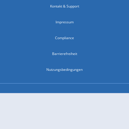
Kontakt & Support
Impressum
Compliance
Barrierefreiheit
Nutzungsbedingungen
© 2026 wetter.com Group GmbH - alle Rechte vorbehalten