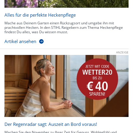
Alles für die perfekte Heckenpflege
Mache aus Deinem Garten einen Rückzugsort und umgebe ihn mit
prachtvollen Hecken. In den STIHL Ratgebern zum Thema Heckenpflege
findest Du alles, was Du wissen musst.
Artikel ansehen
ANZEIGE
Der Regenradar sagt: Auszeit an Bord voraus!
Machen Sie den November zu Ihrer Zeit für Genuss, Wohlgefühl und