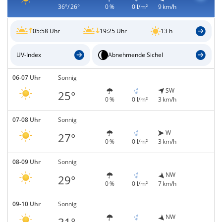
36°/ 26°
0 %
0 l/m²
9 km/h
05:58 Uhr
19:25 Uhr
13 h
UV-Index
Abnehmende Sichel
06-07 Uhr
Sonnig
SW
25°
0 %
0 l/m²
3 km/h
07-08 Uhr
Sonnig
W
27°
0 %
0 l/m²
3 km/h
08-09 Uhr
Sonnig
NW
29°
0 %
0 l/m²
7 km/h
09-10 Uhr
Sonnig
NW