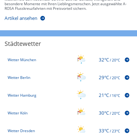
besondere Momente mit Ihren Lieblingsmenschen. Jetzt ausgewählte A-
ROSA Flusskreuzfahrten mit Preisvorteil sichern.
Artikel ansehen
Städtewetter
32°C
Wetter München
/
20°C
29°C
Wetter Berlin
/
20°C
21°C
Wetter Hamburg
/
16°C
30°C
Wetter Köln
/
20°C
33°C
Wetter Dresden
/
23°C