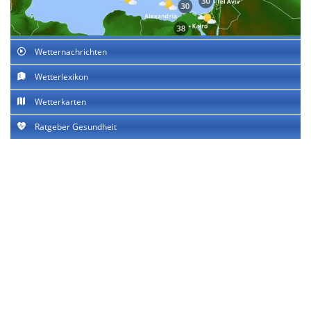
Wetternachrichten
Wetterlexikon
Wetterkarten
Ratgeber Gesundheit