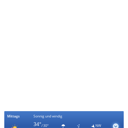
Mittags
Sonnig und windig
34°
/ 30°
NW