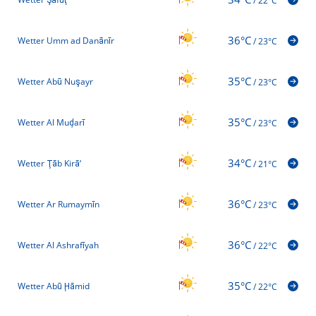
/
22°C
36°C
Wetter Umm ad Danānīr
/
23°C
35°C
Wetter Abū Nuşayr
/
23°C
35°C
Wetter Al Muḑarī
/
23°C
34°C
Wetter Ţāb Kirā‘
/
21°C
36°C
Wetter Ar Rumaymīn
/
23°C
36°C
Wetter Al Ashrafīyah
/
22°C
35°C
Wetter Abū Ḩāmid
/
22°C