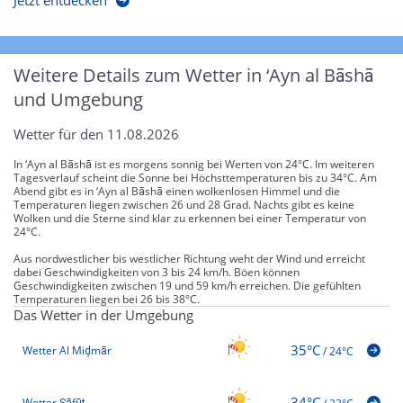
Jetzt entdecken
Weitere Details zum Wetter in ‘Ayn al Bāshā
und Umgebung
Wetter für den 11.08.2026
In ‘Ayn al Bāshā ist es morgens sonnig bei Werten von 24°C. Im weiteren
Tagesverlauf scheint die Sonne bei Höchsttemperaturen bis zu 34°C. Am
Abend gibt es in ‘Ayn al Bāshā einen wolkenlosen Himmel und die
Temperaturen liegen zwischen 26 und 28 Grad. Nachts gibt es keine
Wolken und die Sterne sind klar zu erkennen bei einer Temperatur von
24°C.
Aus nordwestlicher bis westlicher Richtung weht der Wind und erreicht
dabei Geschwindigkeiten von 3 bis 24 km/h. Böen können
Geschwindigkeiten zwischen 19 und 59 km/h erreichen. Die gefühlten
Temperaturen liegen bei 26 bis 38°C.
Das Wetter in der Umgebung
35°C
Wetter Al Miḑmār
/
24°C
34°C
Wetter Şāfūţ