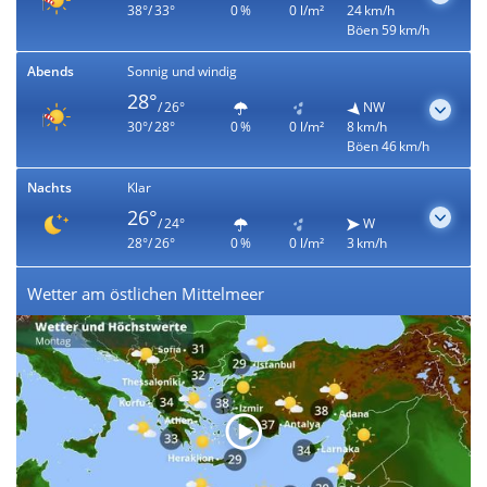
38°/ 33°
0 %
0 l/m²
24 km/h
Böen 59 km/h
Abends
Sonnig und windig
28°
/ 26°
NW
30°/ 28°
0 %
0 l/m²
8 km/h
Böen 46 km/h
Nachts
Klar
26°
/ 24°
W
28°/ 26°
0 %
0 l/m²
3 km/h
Wetter am östlichen Mittelmeer