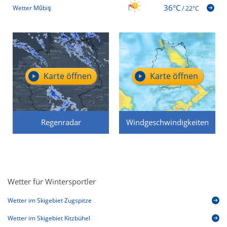
36°C
Wetter Mūbiş
/
22°C
Karte öffnen
Karte öffnen
Regenradar
Windgeschwindigkeiten
Wetter für Wintersportler
Wetter im Skigebiet Zugspitze
Wetter im Skigebiet Kitzbühel