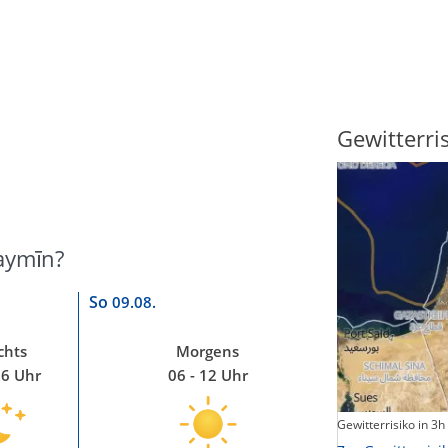
Sonnenscheindauer
Gewitterri
aymīn?
So
09.08.
chts
Morgens
06 Uhr
06 - 12 Uhr
Sonnenschein heute
Gewitterrisiko in 3h