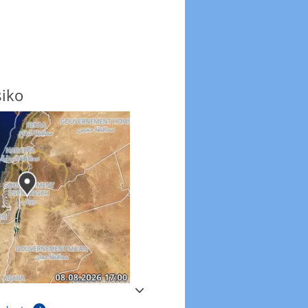
siko
Windböen
Windböen heute