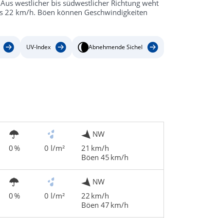
 Aus westlicher bis südwestlicher Richtung weht
bis 22 km/h. Böen können Geschwindigkeiten
UV-Index
Abnehmende Sichel
NW
0 %
0 l/m²
21 km/h
Böen 45 km/h
NW
0 %
0 l/m²
22 km/h
Böen 47 km/h