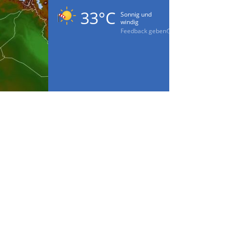
33°C
Sonnig und
windig
Feedback geben