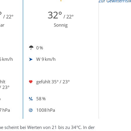
Zur Sonnenscheindauerkarte
Zur Gewitterrisi
°
32°
/ 22°
/ 22°
lar
Sonnig
0 %
6 km/h
W
9 km/h
hlt
gefühlt
35° / 23°
/ 23°
%
58 %
7 hPa
1008 hPa
 scheint bei Werten von 21 bis zu 34°C. In der