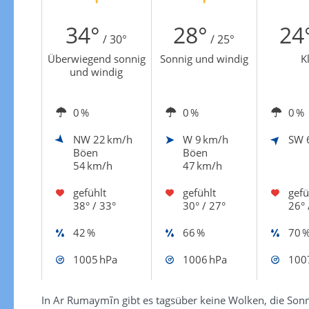
Zur Windgeschwindigkeitenkarte
34°
28°
24
/ 30°
/ 25°
Überwiegend sonnig
Sonnig und windig
K
und windig
0 %
0 %
0 %
NW
22 km/h
W
9 km/h
SW
Böen
Böen
54 km/h
47 km/h
gefühlt
gefühlt
gefü
38° / 33°
30° / 27°
26° 
42 %
66 %
70 
1005 hPa
1006 hPa
100
In Ar Rumaymīn gibt es tagsüber keine Wolken, die Sonne