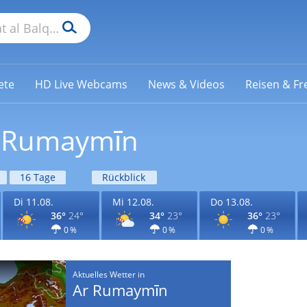
ete
HD Live Webcams
News & Videos
Reisen & Fre
r Rumaymīn
16 Tage
Rückblick
Di 11.08.
Mi 12.08.
Do 13.08.
36°
24°
34°
23°
36°
23°
0 %
0 %
0 %
Aktuelles Wetter in
Ar Rumaymīn