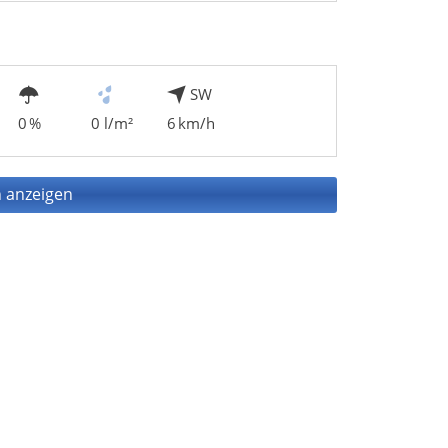
SW
0 %
0 l/m²
6 km/h
 anzeigen