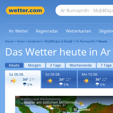
Ihr Wetter
Regenradar
Wetterkarten
Skigebi
Home
Asien
Jordanien
Muḩāfaz̧at al Balqā’
Ar Rumaymīn
Heute
Das Wetter heute in A
Heute
Morgen
3 Tage
Wochenende
7 Tage
Sa 08.08.
So 09.08.
Mo 10.08.
34°
21°
34°
22°
36°
22°
0 %
0 %
0 %
Wetter am östlichen Mittelmeer