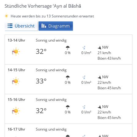
Stündliche Vorhersage ‘Ayn al Bāshā
Heute werden bis zu 13 Sonnenstunden erwartet
Übersicht
Diagramm
13-14 Uhr
Sonnig und windig
NW
32°
0 %
0 l/m²
21 km/h
Böen 43 km/h
14-15 Uhr
Sonnig und windig
NW
33°
0 %
0 l/m²
22 km/h
Böen 45 km/h
15-16 Uhr
Sonnig und windig
NW
32°
0 %
0 l/m²
22 km/h
Böen 45 km/h
16-17 Uhr
Sonnig und windig
NW