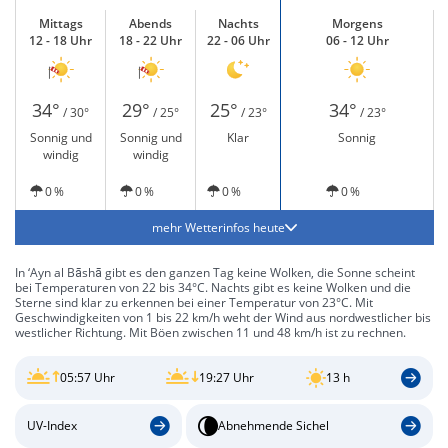
Mittags
Abends
Nachts
Morgens
12 - 18 Uhr
18 - 22 Uhr
22 - 06 Uhr
06 - 12 Uhr
34°
29°
25°
34°
/ 30°
/ 25°
/ 23°
/ 23°
Sonnig und
Sonnig und
Klar
Sonnig
windig
windig
0 %
0 %
0 %
0 %
mehr Wetterinfos heute
In ‘Ayn al Bāshā gibt es den ganzen Tag keine Wolken, die Sonne scheint
bei Temperaturen von 22 bis 34°C. Nachts gibt es keine Wolken und die
Sterne sind klar zu erkennen bei einer Temperatur von 23°C. Mit
Geschwindigkeiten von 1 bis 22 km/h weht der Wind aus nordwestlicher bis
westlicher Richtung. Mit Böen zwischen 11 und 48 km/h ist zu rechnen.
05:57 Uhr
19:27 Uhr
13 h
UV-Index
Abnehmende Sichel