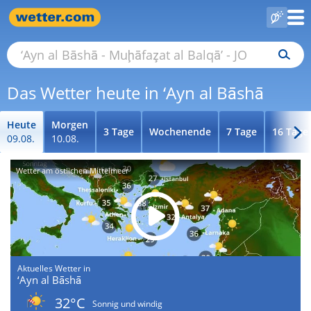
Das Wetter heute in ‘Ayn al Bāshā
Heute
Morgen
3 Tage
Wochenende
7 Tage
16 Tage
09.08.
10.08.
Wetter am östlichen Mittelmeer
Aktuelles Wetter in
‘Ayn al Bāshā
32°C
Sonnig und windig