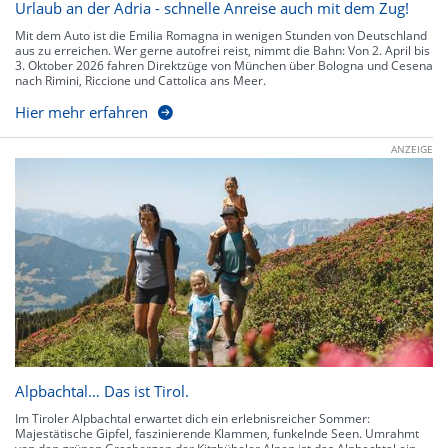
Urlaub an der Adria - schnelle Anreise auch mit dem Zug!
Mit dem Auto ist die Emilia Romagna in wenigen Stunden von Deutschland
aus zu erreichen. Wer gerne autofrei reist, nimmt die Bahn: Von 2. April bis
3. Oktober 2026 fahren Direktzüge von München über Bologna und Cesena
nach Rimini, Riccione und Cattolica ans Meer.
Hier mehr erfahren
ANZEIGE
Alpbachtal… Das ist Tirol.
Im Tiroler Alpbachtal erwartet dich ein erlebnisreicher Sommer:
Majestätische Gipfel, faszinierende Klammen, funkelnde Seen. Umrahmt