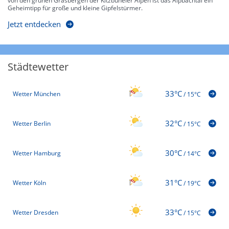
von den grünen Grasbergen der Kitzbüheler Alpen ist das Alpbachtal ein
Geheimtipp für große und kleine Gipfelstürmer.
Jetzt entdecken
Städtewetter
33°C
Wetter München
/
15°C
32°C
Wetter Berlin
/
15°C
30°C
Wetter Hamburg
/
14°C
31°C
Wetter Köln
/
19°C
33°C
Wetter Dresden
/
15°C