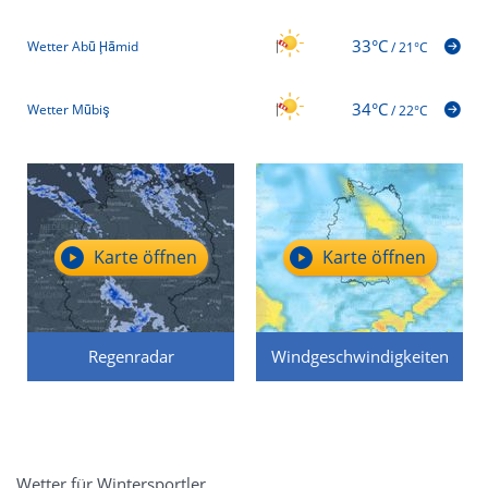
33°C
Wetter Abū Ḩāmid
/
21°C
34°C
Wetter Mūbiş
/
22°C
Karte öffnen
Karte öffnen
Regenradar
Windgeschwindigkeiten
Wetter für Wintersportler