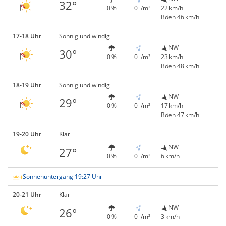
32°
0 %
0 l/m²
22 km/h
Böen 46 km/h
17-18 Uhr
Sonnig und windig
NW
30°
0 %
0 l/m²
23 km/h
Böen 48 km/h
18-19 Uhr
Sonnig und windig
NW
29°
0 %
0 l/m²
17 km/h
Böen 47 km/h
19-20 Uhr
Klar
NW
27°
0 %
0 l/m²
6 km/h
Sonnenuntergang 19:27 Uhr
20-21 Uhr
Klar
NW
26°
0 %
0 l/m²
3 km/h