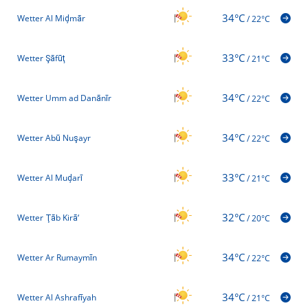
34°C
Wetter Al Miḑmār
/
22°C
33°C
Wetter Şāfūţ
/
21°C
34°C
Wetter Umm ad Danānīr
/
22°C
34°C
Wetter Abū Nuşayr
/
22°C
33°C
Wetter Al Muḑarī
/
21°C
32°C
Wetter Ţāb Kirā‘
/
20°C
34°C
Wetter Ar Rumaymīn
/
22°C
34°C
Wetter Al Ashrafīyah
/
21°C