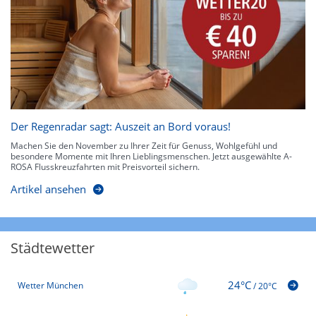
Der Regenradar sagt: Auszeit an Bord voraus!
Machen Sie den November zu Ihrer Zeit für Genuss, Wohlgefühl und
besondere Momente mit Ihren Lieblingsmenschen. Jetzt ausgewählte A-
ROSA Flusskreuzfahrten mit Preisvorteil sichern.
Artikel ansehen
Städtewetter
24°C
Wetter München
/
20°C