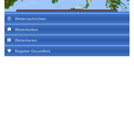
Wetternachrichten
Wetterlexikon
Wetterkarten
Ratgeber Gesundheit