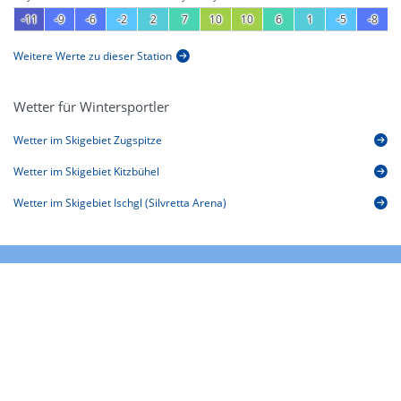
-11
-9
-6
-2
2
7
10
10
6
1
-5
-8
Weitere Werte zu dieser Station
Wetter für Wintersportler
Wetter im Skigebiet Zugspitze
Wetter im Skigebiet Kitzbühel
Wetter im Skigebiet Ischgl (Silvretta Arena)