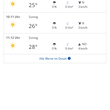
N
25°
0 %
0 l/m²
3 km/h
10-11 Uhr
Sonnig
N
26°
0 %
0 l/m²
3 km/h
11-12 Uhr
Sonnig
NO
28°
0 %
0 l/m²
4 km/h
Alle Werte im Detail