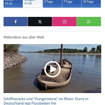
3 Tage
7 Tage
16 Tage
06.08.
07.08.
Webvideos aus aller Welt
Schiffswracks und "Hungersteine" im Rhein: Dürre in
Deutschland legt Flussbetten frei