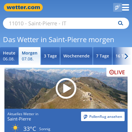
Das Wetter in Saint-Pierre morgen
Heute
Morgen
3 Tage
Wochenende
7 Tage
16 Tage
06.08.
07.08.
LIVE
Aktuelles Wetter in
Pollenflug ansehen
Saint-Pierre
33°C
Sonnig