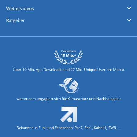
iPhone Wetter
iPad Wetter
Android Wetter
Wettervideos
Nachrichten
Deutschlandwetter
Schweizwetter
Österreichwetter
Regionalwetter
Wetter in Europa
Wetter Weltweit
Wetterlexikon
Promi-News
Ratgeber
Biowetter
Glätteindex
Reiseziel Finder
Erkältungswetter
Klima & Umwelt
Über 10 Mio. App Downloads und 22 Mio. Unique User pro Monat
wetter.com engagiert sich für Klimaschutz und Nachhaltigkeit
Bekannt aus Funk und Fernsehen: Pro7, Sat1, Kabel 1, SWR, ...