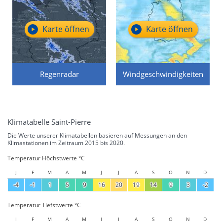
Karte öffnen
Karte öffnen
Regenradar
Windgeschwindigkeiten
Klimatabelle Saint-Pierre
Die Werte unserer Klimatabellen basieren auf Messungen an den
Klimastationen im Zeitraum 2015 bis 2020.
Temperatur Höchstwerte °C
J
F
M
A
M
J
J
A
S
O
N
D
-4
-1
1
5
9
16
20
19
14
9
3
-2
Temperatur Tiefstwerte °C
J
F
M
A
M
J
J
A
S
O
N
D