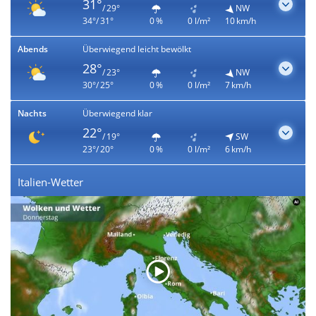
31°
/ 29°
NW
34°/ 31°
0 %
0 l/m²
10 km/h
Abends
Überwiegend leicht bewölkt
28°
/ 23°
NW
30°/ 25°
0 %
0 l/m²
7 km/h
Nachts
Überwiegend klar
22°
/ 19°
SW
23°/ 20°
0 %
0 l/m²
6 km/h
Italien-Wetter