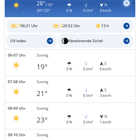
28°
/ 19°
N
30°/ 20°
0 %
0 l/m²
4 km/h
06:21 Uhr
20:52 Uhr
13 h
UV-Index
Abnehmende Sichel
06-07 Uhr
Sonnig
S
19°
0 %
0 l/m²
6 km/h
07-08 Uhr
Sonnig
S
21°
0 %
0 l/m²
3 km/h
08-09 Uhr
Sonnig
N
23°
0 %
0 l/m²
1 km/h
09-10 Uhr
Sonnig